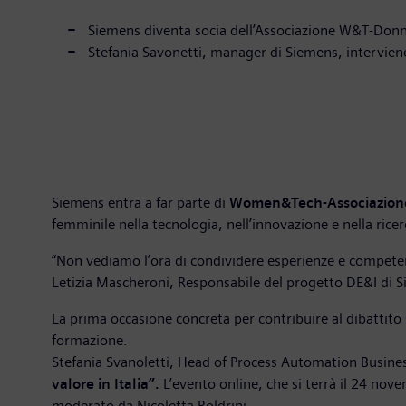
Siemens diventa socia dell’Associazione W&T-Donn
Stefania Savonetti, manager di Siemens, interviene 
Siemens entra a far parte di
Women&Tech-Associazione
femminile nella tecnologia, nell’innovazione e nella ricer
“Non vediamo l’ora di condividere esperienze e competenze
Letizia Mascheroni, Responsabile del progetto DE&I di 
La prima occasione concreta per contribuire al dibattito 
formazione.
Stefania Svanoletti, Head of Process Automation Business
valore in Italia”.
L’evento online, che si terrà il 24 no
moderato da Nicoletta Boldrini.