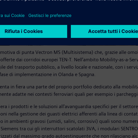
otiva di punta Vectron MS (Multisistema) che, grazie alle omolo
offerte dai corridoi europei TEN-T. Nell’ambito Mobility-as-a-Serv
e del trasporto pubblico, a livello locale e nazionale, con i serv
n fase di implementazione in Olanda e Spagna.
a in fiera una parte del proprio portfolio dedicato alla mobilità
ente adatte nei contesti ferroviari quali per esempio i parcheggi
era i prodotti e le soluzioni all'avanguardia specifici per il sett
ni nella gestione dei guasti elettrici afferenti alla linea di cont
 in ambienti gravosi (umidi, salini, corrosivi) quali sono numerosi
Siemens tra cui gli interruttori scatolati 3VA, i modulari SENTRON 
terizzati dal massimo grado autoestinguente che non rilasciano alc