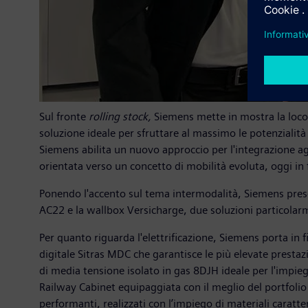
Sul fronte
rolling stock,
Siemens mette in mostra la locom
soluzione ideale per sfruttare al massimo le potenzialità 
Siemens abilita un nuovo approccio per l'integrazione agil
orientata verso un concetto di mobilità evoluta, oggi i
Ponendo l'accento sul tema intermodalità, Siemens present
AC22 e la wallbox Versicharge, due soluzioni particolarm
Per quanto riguarda l'elettrificazione, Siemens porta in fi
digitale Sitras MDC che garantisce le più elevate prestazio
di media tensione isolato in gas 8DJH ideale per l'impiego
Railway Cabinet equipaggiata con il meglio del portfolio 
performanti, realizzati con l’impiego di materiali carat