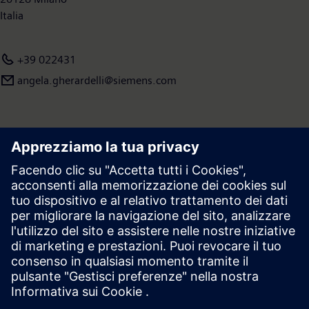
Italia
+39 022431
angela.gherardelli@siemens.com
Area stampa | Azienda | Siemens
© Siemens 1996 – 2026
Informazioni Corporate
Privacy