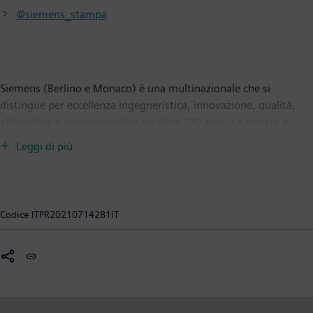
@siemens_stampa
Siemens (Berlino e Monaco) è una multinazionale che si
distingue per eccellenza ingegneristica, innovazione, qualità,
affidabilità e internazionalità da oltre 170 anni. La società è
attiva in tutto il mondo, concentrandosi nelle aree delle
Leggi di più
infrastrutture intelligenti per edifici e sistemi energetici
distribuiti, automazione e digitalizzazione nell’industria di
processo e manifatturiera. Siemens riunisce il mondo digitale e
quello fisico a vantaggio dei clienti e della società. Attraverso
Codice
ITPR20210714281IT
Mobility, fornitore leader di soluzioni di mobilità intelligenti per
il trasporto ferroviario e stradale, Siemens dà forma al mercato
mondiale dei servizi passeggeri e merci. Grazie alla sua
controllata quotata in borsa Siemens Healthineers AG, Siemens
è tra le prime al mondo anche nel mercato della tecnologia
medica e dei servizi sanitari digitali. Inoltre, Siemens detiene