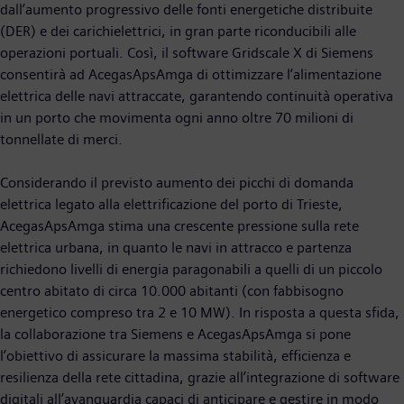
dall’aumento progressivo delle fonti energetiche distribuite
(DER) e dei carichielettrici, in gran parte riconducibili alle
operazioni portuali. Così, il software Gridscale X di Siemens
consentirà ad AcegasApsAmga di ottimizzare l’alimentazione
elettrica delle navi attraccate, garantendo continuità operativa
in un porto che movimenta ogni anno oltre 70 milioni di
tonnellate di merci.
Considerando il previsto aumento dei picchi di domanda
elettrica legato alla elettrificazione del porto di Trieste,
AcegasApsAmga stima una crescente pressione sulla rete
elettrica urbana, in quanto le navi in attracco e partenza
richiedono livelli di energia paragonabili a quelli di un piccolo
centro abitato di circa 10.000 abitanti (con fabbisogno
energetico compreso tra 2 e 10 MW). In risposta a questa sfida,
la collaborazione tra Siemens e AcegasApsAmga si pone
l’obiettivo di assicurare la massima stabilità, efficienza e
resilienza della rete cittadina, grazie all’integrazione di software
digitali all’avanguardia capaci di anticipare e gestire in modo