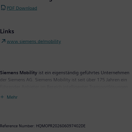
PDF Download
Links
www.siemens.de/mobility
Siemens Mobility
ist ein eigenständig geführtes Unternehmen
der Siemens AG. Siemens Mobility ist seit über 175 Jahren ein
führender Anbieter im Bereich intelligenter Transportlösungen
und entwickelt sein Portfolio durch Innovationen ständig
Mehr
weiter. Zum Kerngeschäft gehören Schienenfahrzeuge,
Bahnautomatisierungs- und Elektrifizierungslösungen, ein
umfangreiches Softwareportfolio, schlüsselfertige Bahnsysteme
sowie die dazugehörigen Serviceleistungen. Mit digitalen
Reference Number:
HQMOPR202606097402DE
Produkten und Lösungen und durch den Einsatz industrieller KI