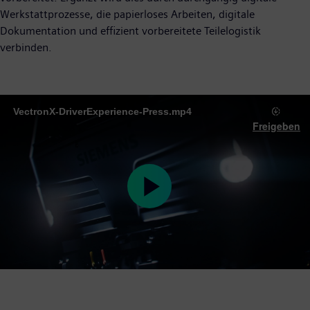
Werkstattprozesse, die papierloses Arbeiten, digitale
Dokumentation und effizient vorbereitete Teilelogistik
verbinden.
VectronX-DriverExperience-Press.mp4
Freigeben
Play
Video