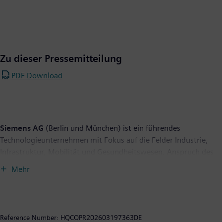
Zu dieser Pressemitteilung
PDF Download
Siemens AG
(Berlin und München) ist ein führendes
Technologieunternehmen mit Fokus auf die Felder Industrie,
Infrastruktur, Mobilität und Gesundheitswesen. Anspruch des
Unternehmens ist es, Technologie zu entwickeln, die den Alltag
Mehr
verbessert, für alle. Indem es die reale mit der digitalen Welt
verbindet, ermöglicht es den Kunden, ihre digitale und
nachhaltige Transformation zu beschleunigen. Dadurch werden
Fabriken effizienter, Städte lebenswerter und der Verkehr
Reference Number:
HQCOPR202603197363DE