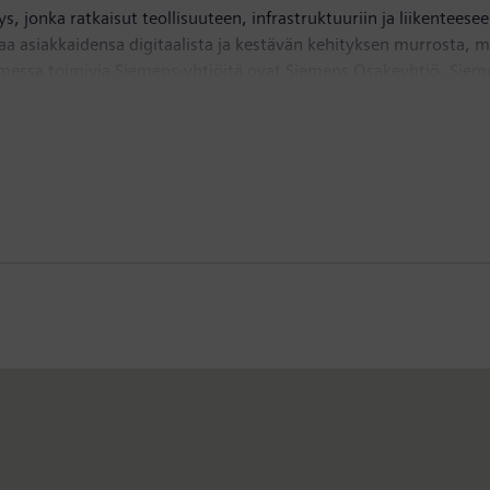
 jonka ratkaisut teollisuuteen, infrastruktuuriin ja liikenteese
taa asiakkaidensa digitaalista ja kestävän kehityksen murrosta,
messa toimivia Siemens-yhtiöitä ovat Siemens Osakeyhtiö, Sie
s Financial Services, sivuliike Suomessa. Siemens Osakeyhtiöllä 
iön liikevaihto Suomessa ja Baltiassa on noin 191 miljoonaa eur
n liikevaihto oli 78,9 miljardia euroa ja tulos 10,4 miljardia eu