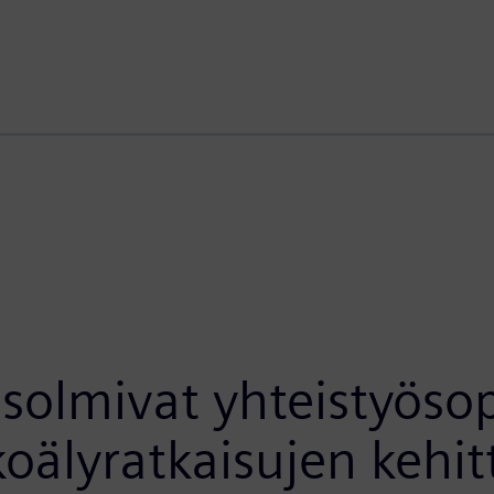
 solmivat yhteistyös
koälyratkaisujen kehi