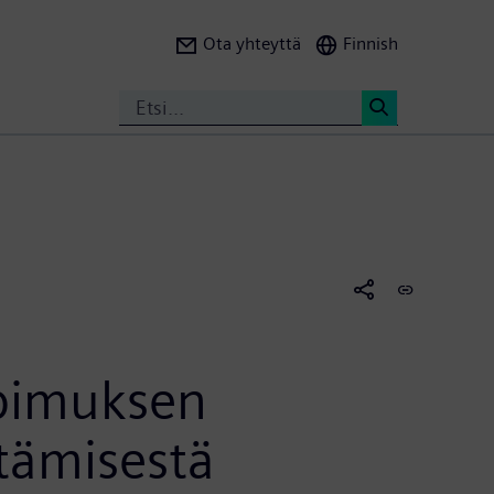
Ota yhteyttä
Finnish
Search
<
opimuksen
ttämisestä