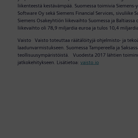
liikenteestä kestävämpää. Suomessa toimivia Siemens-y
Software Oy sekä Siemens Financial Services, sivuliike 
Siemens Osakeyhtiön liikevaihto Suomessa ja Baltiassa o
liikevaihto oli 78,9 miljardia euroa ja tulos 10,4 miljar
Vaisto Vaisto toteuttaa räätälöityjä ohjelmisto- ja teko
laadunvarmistukseen. Suomessa Tampereella ja Saksassa
teollisuusympäristöistä. Vuodesta 2017 lähtien toiminu
jatkokehitykseen. Lisätietoa:
vaisto.io