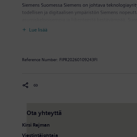
Siemens Suomessa Siemens on johtava teknologiayritys,
todellisen ja digitaalisen ympäristön Siemens nopeut
asumiskelpoisempia ja liikenteestä kestävämpää. Suo
Mobility Oy, Siemens Industry Software Oy sekä Siemen
Lue lisää
sekä tytäryhtiö VIBECO Oy Suomessa. Siemens Osakeyht
Maailmanlaajuisesti tilikaudella 2025 Siemens-konserni
henkilöä. Lisätietoa:
siemens.fi
Reference Number:
FIPR20260109243FI
Ota yhteyttä
Kirsi Rejman
Viestintäjohtaja