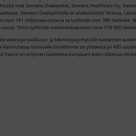
htiöitä ovat Siemens Osakeyhtiö, Siemens Healthcare Oy, Sieme
Suomessa. Siemens Osakeyhtiöllä on aluetoimistot Virossa, Latvi
n noin 191 miljoonaa euroa ja se työllistää noin 385 henkilöä. 
dia euroa. Yhtiö työllistää maailmanlaajuisesti noin 318 000 henkil
älyratkaisuja teollisuus- ja teknologiayrityksille tuotannon auto
 Karlsruhessa toimivalla tiimillämme on yhteensä yli 400 vuod
t Vaisto on yritysten luotettava kumppani koko ratkaisun elinka