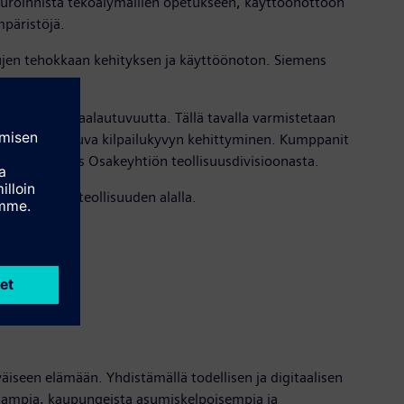
rukturoinnista tekoälymallien opetukseen, käyttöönottoon
mpäristöjä.
sujen tehokkaan kehityksen ja käyttöönoton. Siemens
itehtuurin skaalautuvuutta. Tällä tavalla varmistetaan
kkaidemme jatkuva kilpailukyvyn kehittyminen. Kumppanit
ijola
Siemens Osakeyhtiön teollisuusdivisioonasta.
. elintarviketeollisuuden alalla.
väiseen elämään. Yhdistämällä todellisen ja digitaalisen
kaampia, kaupungeista asumiskelpoisempia ja