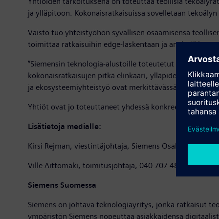
Yhtiöiden tarkoituksena on toteuttaa teollisia tekoälyra
ja ylläpitoon. Kokonaisratkaisuissa sovelletaan tekoälyn
Vaisto tuo yhteistyöhön syvällisen osaamisensa teollise
toimittaa ratkaisuihin edge-laskentaan ja analytiikkaan
”Siemensin teknologia-alustoille toteutetut tekoälyratka
kokonaisratkaisujen pitkä elinkaari, ylläpidettävyys ja
ja ekosysteemiyhteistyö ovat merkittävässä roolissa 
Yhtiöt ovat jo toteuttaneet yhdessä konkreettisia ja mita
Lisätietoja medialle:
Kirsi Rejman, viestintäjohtaja, Siemens Osakeyhtiö, 0
Ville Aittomäki, toimitusjohtaja, 040 707 4868, ville.ai
Siemens Suomessa
Siemens on johtava teknologiayritys, jonka ratkaisut teol
ympäristön Siemens nopeuttaa asiakkaidensa digitaalis