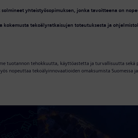
t solmineet yhteistyösopimuksen, jonka tavoitteena on nopeu
a kokemusta tekoälyratkaisujen toteutuksesta ja ohjelmistok
 tuotannon tehokkuutta, käyttöastetta ja turvallisuutta sekä
myös nopeuttaa tekoälyinnovaatioiden omaksumista Suomessa ja 