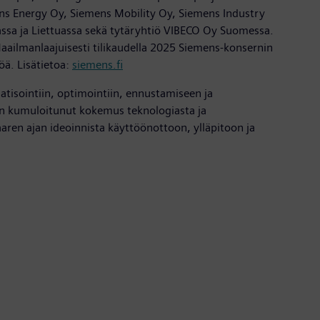
ns Energy Oy, Siemens Mobility Oy, Siemens Industry
assa ja Liettuassa sekä tytäryhtiö VIBECO Oy Suomessa.
Maailmanlaajuisesti tilikaudella 2025 Siemens-konsernin
öä. Lisätietoa:
siemens.fi
matisointiin, optimointiin, ennustamiseen ja
en kumuloitunut kokemus teknologiasta ja
aren ajan ideoinnista käyttöönottoon, ylläpitoon ja