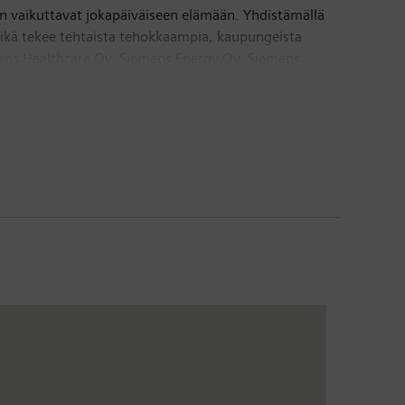
en vaikuttavat jokapäiväiseen elämään. Yhdistämällä
 mikä tekee tehtaista tehokkaampia, kaupungeista
mens Healthcare Oy, Siemens Energy Oy, Siemens
on aluetoimistot Virossa, Latviassa ja Liettuassa
oa ja se työllistää noin 385 henkilöä.
roa. Yhtiö työllistää maailmanlaajuisesti noin 318 000