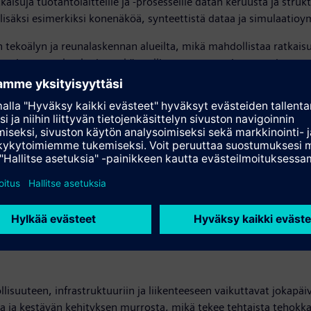
tkaisuja tuotantolaitteille ja -prosesseille datan keruusta ja st
 lisäksi esimerkiksi konenäköä, synteettistä dataa ja simulaatioy
n tekoälyn ja reunalaskennan alueilta, mikä mahdollistaa ratkai
 tarvittavan teknologian sekä teollisuusautomaatio-osaamisen.
isut tuovat asiakkaille käyttöönoton tehokkuutta ja ratkaisuarkk
 tietoturvan ajantasaisuus. Siten mahdollistetaan teollisuusasia
kasvustrategiassamme”, sanoo kumppanimyynnin johtaja
Ilmari Ve
ttavaa lisäarvoa tuottavia ratkaisuja suomalaisille yrityksille mm
50 684 07, kirsi.rejman@siemens.com
ttomaki@vaisto.io
lisuuteen, infrastruktuuriin ja liikenteeseen vaikuttavat jokapäi
ta ja kestävän kehityksen murrosta, mikä tekee tehtaista tehok