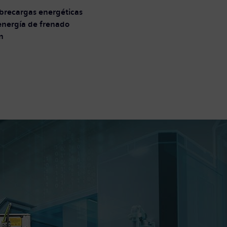
obrecargas energéticas
 energía de frenado
n