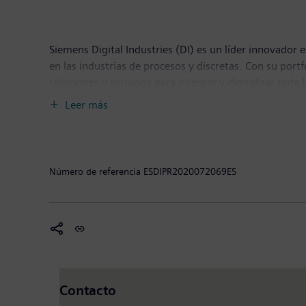
Siemens Digital Industries (DI) es un líder innovador e
en las industrias de procesos y discretas. Con su por
soluciones y servicios para integrar y digitalizar toda
clientes para lograr una mayor productividad y flexibi
Leer más
Siemens Digital Industries tiene su sede central en
Número de referencia
ESDIPR2020072069ES
Contacto