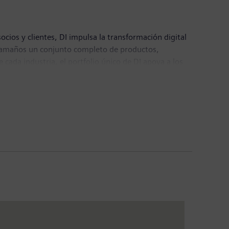
ocios y clientes, DI impulsa la transformación digital
os tamaños un conjunto completo de productos,
e cada industria, el portfolio único de DI apoya a los
integrar las tecnologías de vanguardia del futuro.
do el mundo.