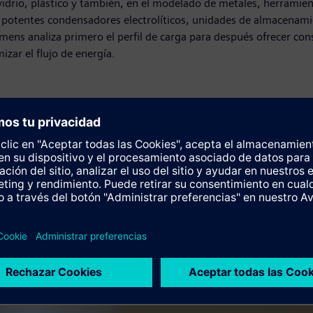
drio, plástico y también, en el modelado de metales, herramien
ar potentes condensadores electrolíticos, unidades de almacenam
emens analiza primero el perfil de carga para después ofrecer cons
ar el flujo de energía.