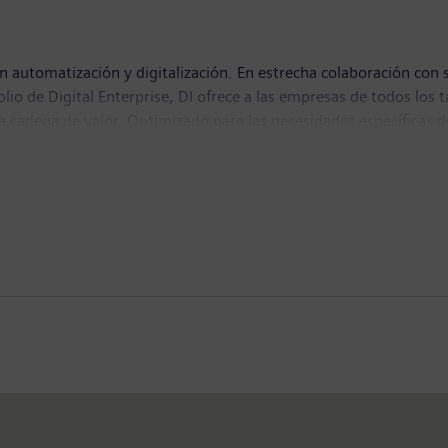
n automatización y digitalización. En estrecha colaboración con s
tfolio de Digital Enterprise, DI ofrece a las empresas de todos l
 la cadena de valor. Optimizado para las necesidades específicas d
lidad. DI añade constantemente innovaciones a su portfolio para 
 Nuremberg, Alemania, y cuenta con unos 75.000 empleados en to