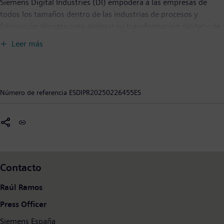
Siemens Digital Industries (DI) empodera a las empresas de
todos los tamaños dentro de las industrias de procesos y
fabricación discreta para acelerar su transformación digital y de
sostenibilidad en toda la cadena de valor. La cartera de software
Leer más
y automatización de vanguardia de Siemens revoluciona el
diseño, la realización y la optimización de productos y
producción. Y con Siemens Xcelerator, la plataforma de
negocios digitales abierta, este proceso se hace aún más fácil,
Número de referencia
ESDIPR20250226455ES
rápido y escalable. Junto con nuestros socios y ecosistema,
Siemens Digital Industries permite a los clientes convertirse en
una empresa digital sostenible. Siemens Digital Industries
cuenta con una plantilla de alrededor de 70.000 personas en
todo el mundo.
Contacto
Raúl Ramos
Press Officer
Siemens España