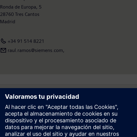
Ronda de Europa, 5
28760 Tres Cantos
Madrid
+34 91 514 8221
raul.ramos@siemens.com,
Follow