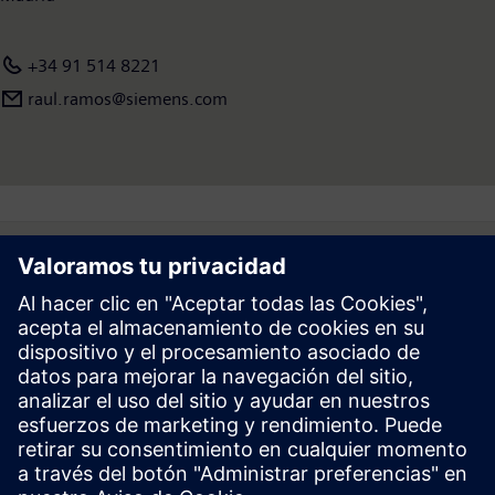
+34 91 514 8221
raul.ramos@siemens.com
Follow
Prensa | Empresa | Siemens
© Siemens 1996 – 2026