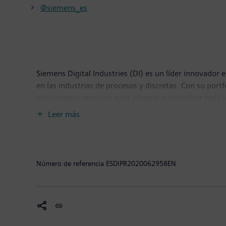
@siemens_es
Siemens Digital Industries (DI) es un líder innovador e
en las industrias de procesos y discretas. Con su por
soluciones y servicios para integrar y digitalizar toda
clientes para lograr una mayor productividad y flexibi
Leer más
Siemens Digital Industries tiene su sede central en
Número de referencia
ESDIPR2020062958EN