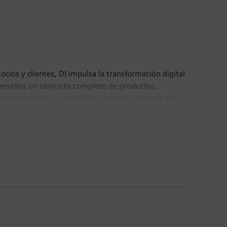
ocios y clientes, DI impulsa la transformación digital
os tamaños un conjunto completo de productos,
e cada industria, el portfolio único de DI apoya a los
integrar las tecnologías de vanguardia del futuro.
do el mundo.