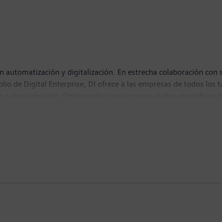
n automatización y digitalización. En estrecha colaboración con s
tfolio de Digital Enterprise, DI ofrece a las empresas de todos l
 la cadena de valor. Optimizado para las necesidades específicas d
lidad. DI añade constantemente innovaciones a su portfolio para 
 Nuremberg, Alemania, y cuenta con unos 75.000 empleados en to