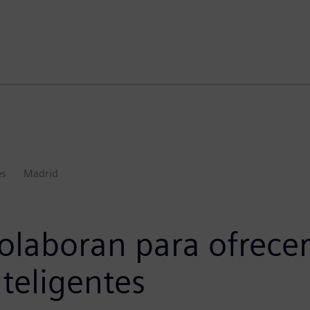
es
Madrid
olaboran para ofrecer
nteligentes