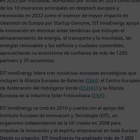
en 2022 por Pitchbook, nombrado por Sifted en 2023 como uno
de los 10 inversores principales en deeptech europeo y
reconocido en 2022 como el inversor de mayor impacto en
cleantech de Europa por Startup Genome, EIT InnoEnergy apoya
la innovación en distintas áreas temáticas que incluyen el
almacenamiento de energía, el transporte y la movilidad, las
energías renovables y los edificios y ciudades sostenibles,
aprovechando su ecosistema de confianza de más de 1200
partners y 35 accionistas.
EIT InnoEnergy lidera tres iniciativas europeas estratégicas que
incluyen la Alianza Europea de Baterías (
EBA
), el Centro Europeo
de Aceleración del Hidrógeno Verde (
EGHAC
) y la Alianza
Europea de la Industria Solar Fotovoltaica (
ESIA
).
EIT InnoEnergy se creó en 2010 y cuenta con el apoyo del
Instituto Europeo de Innovación y Tecnología (EIT), un
organismo independiente de la UE creado en 2008 para
impulsar la innovación y el espíritu empresarial en toda Europa.
Desde su creación, EIT InnoEnergy ha analizado más de 7.000