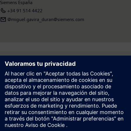
Siemens España
+34 91 514 4422
@miguel.gavira_duran@siemens.com
Follow
Prensa | Empresa | Siemens
© Siemens 1996 – 2026
Información Corporativa