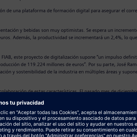
ción de una plataforma de formación digital para asegurar el corr
alimentación y bebidas son muy optimistas. Se espera un incremen
 euros. Además, la productividad se incrementará un 2,4%, lo q
FIAB, este proyecto de digitalización supone “un impulso definit
roducción de 119.224 millones de euros”. Por su parte, José Ram
zación y sostenibilidad de la industria en múltiples áreas y supo
colaboración de estas características. El pasado mes de diciembr
tividad hasta en un 25% durante los próximos años.