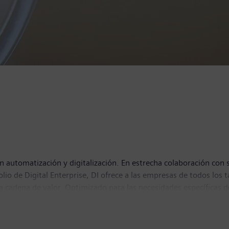
n automatización y digitalización. En estrecha colaboración con s
tfolio de Digital Enterprise, DI ofrece a las empresas de todos l
 la cadena de valor. Optimizado para las necesidades específicas d
lidad. DI añade constantemente innovaciones a su portfolio para 
 Nuremberg, Alemania, y cuenta con unos 75.000 empleados en to