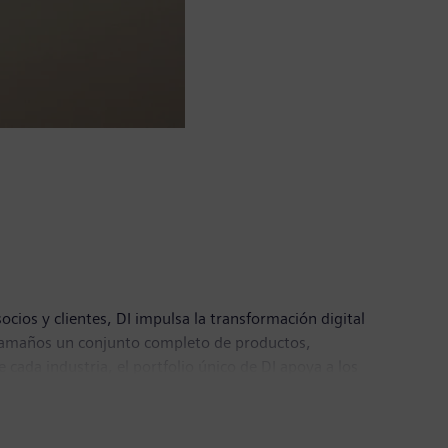
ocios y clientes, DI impulsa la transformación digital
os tamaños un conjunto completo de productos,
e cada industria, el portfolio único de DI apoya a los
integrar las tecnologías de vanguardia del futuro.
do el mundo.