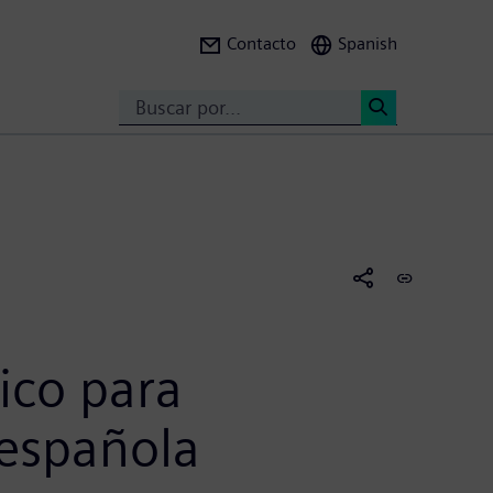
Contacto
Spanish
Search
<
ico para
 española