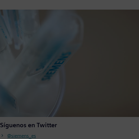
Síguenos en Twitter
@siemens_es