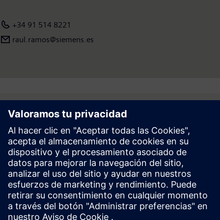
+34 91 514 8221
raul.ramos@siemens.es
Follow
Prensa | Empresa | Siemens
© Siemens 1996 – 2026
Información Corporativa