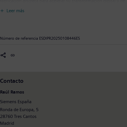
fabricación discreta para acelerar su transformación digital y de
sostenibilidad en toda la cadena de valor. La cartera de software
Leer más
y automatización de vanguardia de Siemens revoluciona el
diseño, la realización y la optimización de productos y
producción. Y con Siemens Xcelerator, la plataforma de
negocios digitales abierta, este proceso se hace aún más fácil,
Número de referencia
ESDIPR20250108446ES
rápido y escalable. Junto con nuestros socios y ecosistema,
Siemens Digital Industries permite a los clientes convertirse en
una empresa digital sostenible. Siemens Digital Industries
cuenta con una plantilla de alrededor de 70.000 personas en
todo el mundo.
Contacto
Raúl Ramos
Siemens España
Ronda de Europa, 5
28760 Tres Cantos
Madrid