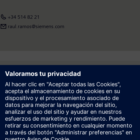
+34 514 82 21
raul.ramos@siemens.com
Follow
Prensa | Empresa | Siemens
© Siemens 1996 – 2026
Información Corporativa