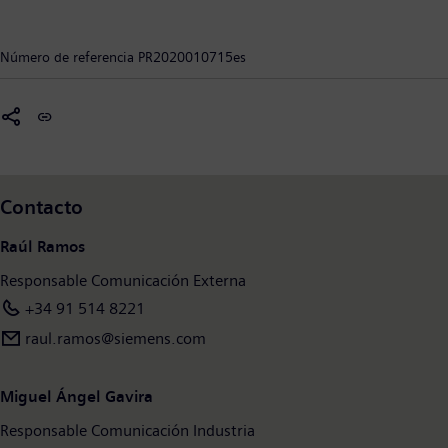
integrar y digitalizar toda la cadena de valor. Optimizado para
las necesidades específicas de cada industria, el portfolio único
Número de referencia
PR2020010715es
de DI apoya a los clientes para lograr una mayor productividad y
flexibilidad. DI añade constantemente innovaciones a su
portfolio para integrar las tecnologías de vanguardia del futuro.
Siemens Digital Industries tiene su sede central en Nuremberg,
Alemania, y cuenta con unos 75.000 empleados en todo el
mundo.
Contacto
Raúl Ramos
Responsable Comunicación Externa
+34 91 514 8221
raul.ramos@siemens.com
Miguel Ángel Gavira
Responsable Comunicación Industria