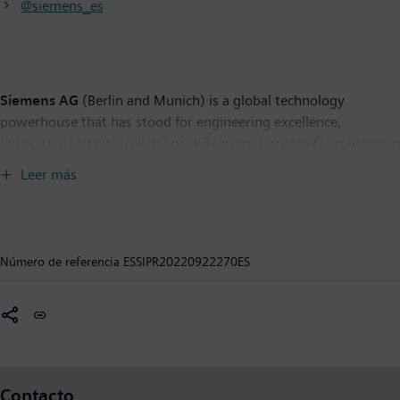
@siemens_es
Siemens AG
(Berlin and Munich) is a global technology
powerhouse that has stood for engineering excellence,
innovation, quality, reliability and internationality for more than
170 years. The company is active around the globe, focusing on
Leer más
the areas of electrification, automation and digitalization. One
of the largest producers of energy-efficient, resource-saving
technologies, Siemens is a leading supplier of efficient power
generation and power transmission solutions and a pioneer in
Número de referencia
ESSIPR20220922270ES
infrastructure solutions as well as automation, drive and
software solutions for industry. With its publicly listed
subsidiary Siemens Healthineers AG, the company is also a
leading provider of medical imaging equipment – such as
computed tomography and magnetic resonance imaging
systems – and a leader in laboratory diagnostics as well as
Contacto