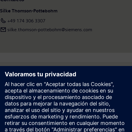
Silke Thomson-Pottebohm
+49 174 306 3307
silke.thomson-pottebohm@siemens.com
Follow
Prensa | Empresa | Siemens
© Siemens 1996 – 2026