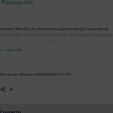
InnoTrans 2024
Siemens Mobility es una empresa gestionada por separado de
Siemens AG. Como líder en soluciones de transporte desde hace
más de 160 años, Siemens Mobility está innovando
constantemente su cartera en sus áreas principales de material
Leer más
rodante, automatización y electrificación ferroviaria, sistemas
llave en mano, sistemas inteligentes de tráfico, así como
servicios relacionados. Con la digitalización, Siemens Mobility
está permitiendo a los operadores de movilidad de todo el
Número de referencia
ESSIPR20240715411ES
mundo hacer que la infraestructura sea inteligente, aumentar el
valor de forma sostenible durante todo el ciclo de vida, mejorar
la experiencia de los pasajeros y garantizar la disponibilidad. A
30 de septiembre de 2023, Siemens Mobility obtuvo unos
ingresos de 20,629 millones de euros en todo el mundo.
Contacto