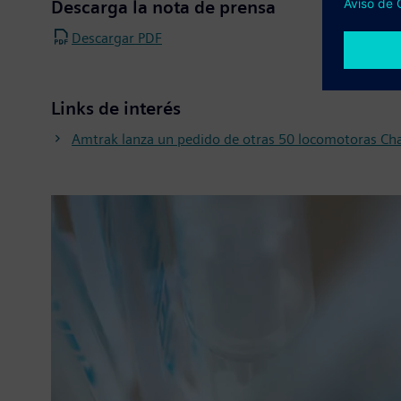
Descarga la nota de prensa
Descargar PDF
Links de interés
Amtrak lanza un pedido de otras 50 locomotoras Cha