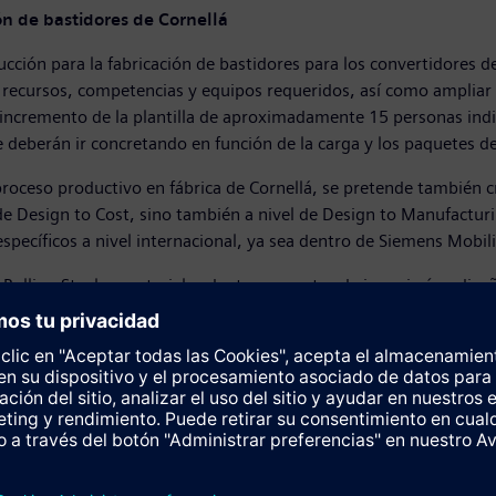
n de bastidores de Cornellá
ción para la fabricación de bastidores para los convertidores de 
s recursos, competencias y equipos requeridos, así como ampliar
 incremento de la plantilla de aproximadamente 15 personas indire
se deberán ir concretando en función de la carga y los paquetes 
roceso productivo en fábrica de Cornellá, se pretende también c
el de Design to Cost, sino también a nivel de Design to Manufactu
específicos a nivel internacional, ya sea dentro de Siemens Mob
olling Stock o material rodante, un centro de ingeniería y dise
 ingeniería altamente cualificados, hasta 2025, poniendo especi
a en el sector ferroviario, sino también a estudiantes en el últi