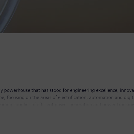
y powerhouse that has stood for engineering excellence, innovatio
, focusing on the areas of electrification, automation and digit
leading supplier of efficient power generation and power transmis
lutions for industry. With its publicly listed subsidiary Siemens
puted tomography and magnetic resonance imaging systems – and
 30, 2018, Siemens generated revenue of €83.0 billion and net in
 Further information is available on the Internet at
www.sie