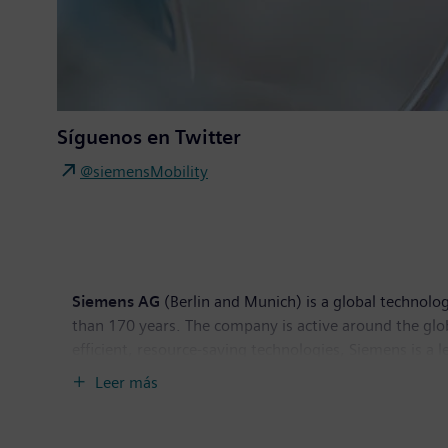
Síguenos en Twitter
@siemensMobility
Siemens AG
(Berlin and Munich) is a global technolog
than 170 years. The company is active around the globe
efficient, resource-saving technologies, Siemens is a 
solutions as well as automation, drive and software so
Leer más
provider of medical imaging equipment – such as com
clinical IT. In fiscal 2018, which ended on September
the company had around 379,000 employees worldwide.