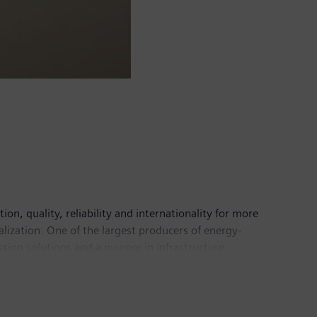
n, quality, reliability and internationality for more
alization. One of the largest producers of energy-
sion solutions and a pioneer in infrastructure
 Healthineers AG, the company is also a leading
 a leader in laboratory diagnostics as well as
come of €6.1 billion. At the end of September 2018,
mens.com
.