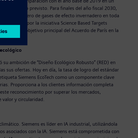
s de CO2e en comparación con el año base de 2019 en un
ntes de lo previsto. Para finales del año fiscal 2030,
iones netas cero de gases de efecto invernadero en toda
n validados por la iniciativa Science Based Targets
lcanzar el objetivo principal del Acuerdo de París en la
 ecológico
eró su ambición de “Diseño Ecológico Robusto” (RED) en
s sus ofertas. Hoy en día, la tasa de logro del estándar
la etiqueta Siemens EcoTech como un componente clave
trias. Proporciona a los clientes información completa
 este reconocimiento por superar los mercados,
 valor y circularidad.
limático. Siemens es líder en IA industrial, utilizándola
sgos asociados con la IA. Siemens está comprometida con