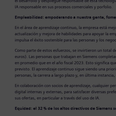
el desarrollo y despliegue responsable de esta tecnologí
IA responsable en sus procesos comerciales y porfolio.
Empleabilidad: empoderando a nuestra gente, fome
En el área de aprendizaje continuo, la empresa está me
actualización y mejora de habilidades para apoyar la em
impulsa el éxito sostenible para las personas y los nego
Como parte de estos esfuerzos, se invirtieron un total d
euros). Las personas que trabajan en Siemens completar
en promedio que en el año fiscal 2023. Esto significa q
previsto. El aprendizaje continuo sigue siendo una prio
personas, la carrera a largo plazo y, en última instancia
En colaboración con socios de aprendizaje, cualquier p
digital internas y externas, para satisfacer diversas p
sus ofertas, en particular a través del uso de IA.
Equidad: el 32 % de los altos directivos de Siemens 