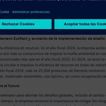
alaciones de producción y edificios. Siemens redujo sus emisione
del 55 % de CO2e de sus propias operaciones para 2025 – un año a
as emisiones de CO2e en sus propias operaciones y alcanzar emis
s de reducción de emisiones para 2030 y 2050 de la empresa fuero
en el año fiscal 2024, reafirmando el compromiso de Siemens de a
 Siemens EcoTech y aumento de la implementación de diseño
a eficiencia de recursos. En el año fiscal 2024, la empresa acel
ndo aún más su compromiso de mejorar la huella ambiental en toda
porcentuales más que en el año fiscal 2023. En 2024, se lanzó 
 circular e impulsar la eficiencia de recursos en todas las indus
 año fiscal 2024, más de 25,000 productos de Siemens recibieron
s: materiales sostenibles, uso óptimo, así como recuperación de
a el futuro
acelerador para abordar los desafíos globales, incluido el cambio c
o tiempo, la empresa reconoce la importancia de mitigar los rie