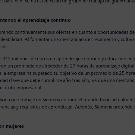
a; para ello, se ha establecido un grupo de trabajo de gobernanza
ntando el aprendizaje continuo
jorando continuamente sus ofertas en cuanto a oportunidades de 
pleabilidad. Al fomentar una mentalidad de crecimiento y cultiv
cios.
e 442 millones de euros en aprendizaje continuo y educación en e
on un promedio de alrededor de 27 horas de aprendizaje digital 
ue la empresa ha superado su objetivo de un promedio de 25 hora
ridad clave que debe cumplirse año tras año, ya que una mentalida
, el éxito empresarial.
ersona que trabaje en Siemens en todo el mundo tiene actualment
referencias y requisitos de aprendizaje. Además, Siemens pretend
son mujeres