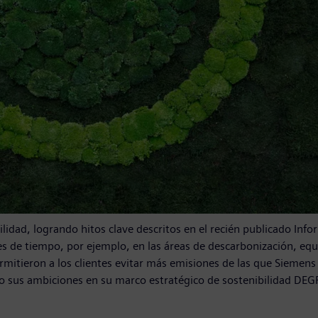
ilidad, logrando hitos clave descritos en el recién publicado In
es de tiempo, por ejemplo, en las áreas de descarbonización, equ
rmitieron a los clientes evitar más emisiones de las que Siemen
o sus ambiciones en su marco estratégico de sostenibilidad DEGR