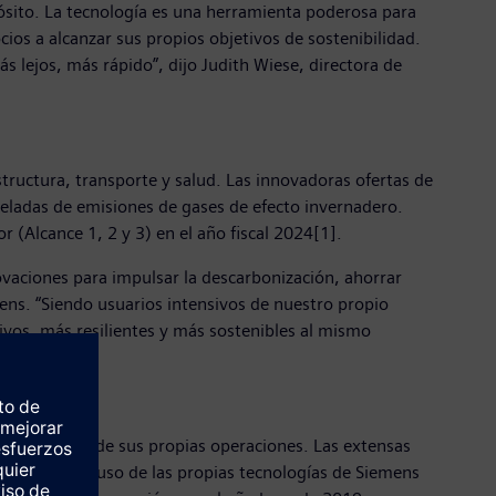
pósito. La tecnología es una herramienta poderosa para
cios a alcanzar sus propios objetivos de sostenibilidad.
lejos, más rápido”, dijo Judith Wiese, directora de
structura, transporte y salud. Las innovadoras ofertas de
oneladas de emisiones de gases de efecto invernadero.
r (Alcance 1, 2 y 3) en el año fiscal 2024[1].
ovaciones para impulsar la descarbonización, ahorrar
mens. “Siendo usuarios intensivos de nuestro propio
vos, más resilientes y más sostenibles al mismo
ones de CO2e de sus propias operaciones. Las extensas
vehículos y el uso de las propias tecnologías de Siemens