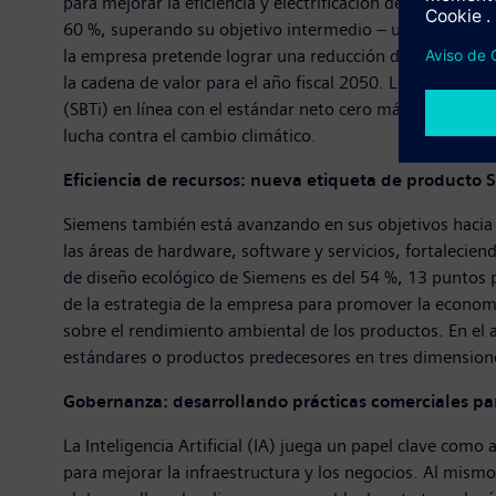
para mejorar la eficiencia y electrificación de las inst
60 %, superando su objetivo intermedio – una reducción 
la empresa pretende lograr una reducción del 90 % en l
la cadena de valor para el año fiscal 2050. Los objetivo
(SBTi) en línea con el estándar neto cero más ambicioso 
lucha contra el cambio climático.
Eficiencia de recursos: nueva etiqueta de producto
Siemens también está avanzando en sus objetivos hacia l
las áreas de hardware, software y servicios, fortalecie
de diseño ecológico de Siemens es del 54 %, 13 puntos 
de la estrategia de la empresa para promover la economía
sobre el rendimiento ambiental de los productos. En el
estándares o productos predecesores en tres dimensione
Gobernanza: desarrollando prácticas comerciales par
La Inteligencia Artificial (IA) juega un papel clave como 
para mejorar la infraestructura y los negocios. Al mism