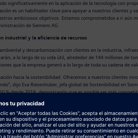
do significativamente en la aplicación de la tecnología con pro
ación es un habilitador clave para apoyar a nuestros clientes y so
tros ambiciosos objetivos. Estamos comprometidos a ir aún más 
Administración de Siemens AG.
 industrial y la eficiencia de recursos
mbiental y descarbonización con clientes en la industria, infrae
itarán, a lo largo de su vida útil, alrededor de 144 millones de t
siones que la empresa generó a lo largo de toda su cadena de valo
mación hacia la sostenibilidad. Ofrecemos a nuestros clientes inn
ndo”, dijo Eva Riesenhuber, jefa global de Sostenibilidad en Sie
 60 % desde 2019, demostrando que es posible ser más competiti
ens: objetivo intermedio alcanzado antes de lo previsto
ens sigue avanzando significativamente en la reducción de emisi
eniendo un impacto, incluyendo la electrificación de la flota de 