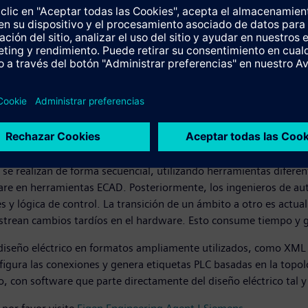
ara construir las máquinas, fábricas e infraestructuras que hacen 
ción de proyectos conforme a estándares—, el Eigen Engineerin
el hardware, la estructura de la máquina y la intención de ingen
eering Agent avance hacia fases más tempranas del ciclo de vida
n lugar de partir de configuraciones manuales.
 eléctrico y el código de automatización.
ón se realizan de forma secuencial, utilizando herramientas difere
dware en herramientas ECAD. Posteriormente, los ingenieros de 
y lógica de control. La transición de un ámbito a otro es actual
astrean cambios tardíos en el hardware. Esto consume tiempo y 
 diseño eléctrico en formatos ampliamente utilizados, como XML y
nfigura las conexiones y genera etiquetas PLC basadas en la topol
o, con software que parte directamente del diseño eléctrico tal 