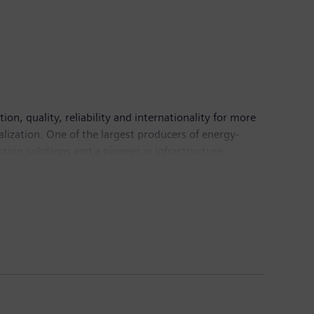
n, quality, reliability and internationality for more
alization. One of the largest producers of energy-
sion solutions and a pioneer in infrastructure
 Healthineers AG, the company is also a leading
 a leader in laboratory diagnostics as well as
come of €6.1 billion. At the end of September 2018,
mens.com
.