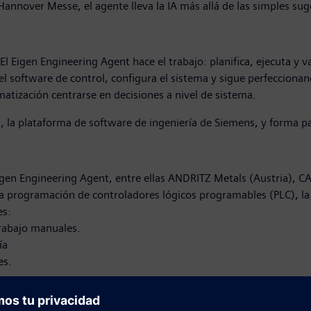
annover Messe, el agente lleva la IA más allá de las simples suge
l Eigen Engineering Agent hace el trabajo: planifica, ejecuta y v
 software de control, configura el sistema y sigue perfeccionan
matización centrarse en decisiones a nivel de sistema.
, la plataforma de software de ingeniería de Siemens, y forma pa
igen Engineering Agent, entre ellas ANDRITZ Metals (Austria), C
 la programación de controladores lógicos programables (PLC), l
es:
trabajo manuales.
ía
es.
de aportar más allá del mundo digital”, afirmó Peter Koerte, mi
 que las empresas sean hasta un 50 % más eficientes en trabajos 