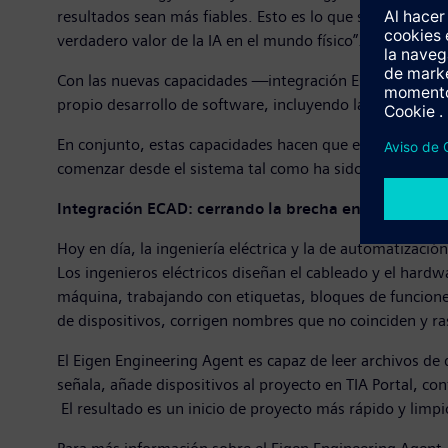
resultados sean más fiables. Esto es lo que se necesita p
verdadero valor de la IA en el mundo físico”.
Con las nuevas capacidades —integración ECAD y genera
propio desarrollo de software, incluyendo la topología d
En conjunto, estas capacidades hacen que el Eigen Engin
comenzar desde el sistema tal como ha sido diseñado, e
Integración ECAD: cerrando la brecha entre el diseño
Hoy en día, la ingeniería eléctrica y la de automatizaci
Los ingenieros eléctricos diseñan el cableado y el har
máquina, trabajando con etiquetas, bloques de funciones 
de dispositivos, corrigen nombres que no coinciden y r
El Eigen Engineering Agent es capaz de leer archivos de
señala, añade dispositivos al proyecto en TIA Portal, co
El resultado es un inicio de proyecto más rápido y limpi