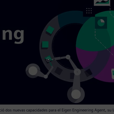
ió dos nuevas capacidades para el Eigen Engineering Agent, su I