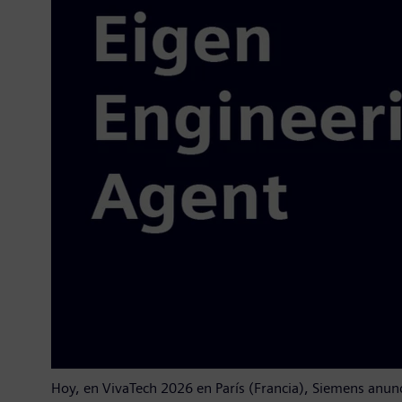
Hoy, en VivaTech 2026 en París (Francia), Siemens anunc