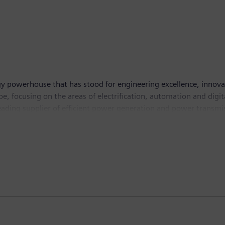
y powerhouse that has stood for engineering excellence, innovatio
, focusing on the areas of electrification, automation and digit
leading supplier of efficient power generation and power transmis
lutions for industry. With its publicly listed subsidiary Siemens
puted tomography and magnetic resonance imaging systems – and
 30, 2018, Siemens generated revenue of €83.0 billion and net in
 Further information is available on the Internet at
www.sie