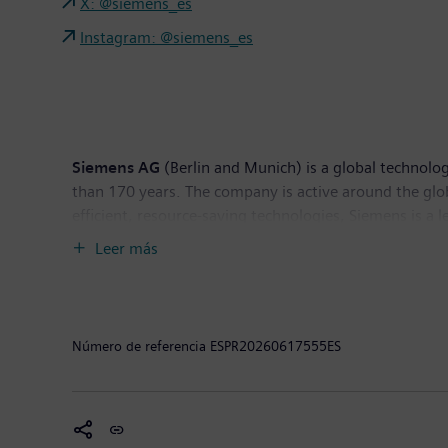
X: @siemens_es
Instagram: @siemens_es
Siemens AG
(Berlin and Munich) is a global technolog
than 170 years. The company is active around the globe
efficient, resource-saving technologies, Siemens is a 
solutions as well as automation, drive and software so
Leer más
provider of medical imaging equipment – such as com
clinical IT. In fiscal 2018, which ended on September
the company had around 379,000 employees worldwide.
Número de referencia
ESPR20260617555ES