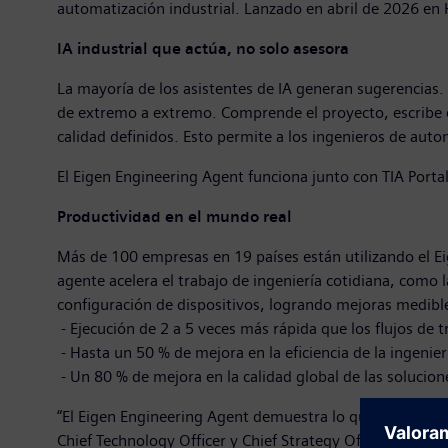
automatización industrial. Lanzado en abril de 2026 en H
IA industrial que actúa, no solo asesora
La mayoría de los asistentes de IA generan sugerencias. E
de extremo a extremo. Comprende el proyecto, escribe el
calidad definidos. Esto permite a los ingenieros de auto
El Eigen Engineering Agent funciona junto con TIA Portal
Productividad en el mundo real
Más de 100 empresas en 19 países están utilizando el E
agente acelera el trabajo de ingeniería cotidiana, como
configuración de dispositivos, logrando mejoras medibl
- Ejecución de 2 a 5 veces más rápida que los flujos de 
- Hasta un 50 % de mejora en la eficiencia de la ingenier
- Un 80 % de mejora en la calidad global de las solucion
“El Eigen Engineering Agent demuestra lo que la IA pue
Chief Technology Officer y Chief Strategy Officer. “Hace