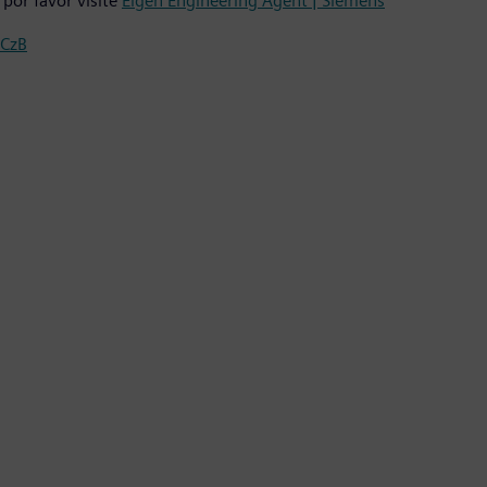
por favor visite
Eigen Engineering Agent | Siemens
CCzB