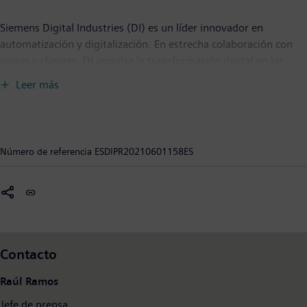
Siemens Digital Industries (DI) es un líder innovador en
automatización y digitalización. En estrecha colaboración con
socios y clientes, DI impulsa la transformación digital en las
industrias de procesos y discretas. Con su portfolio de Digital
Leer más
Enterprise, DI ofrece a las empresas de todos los tamaños un
conjunto completo de productos, soluciones y servicios para
integrar y digitalizar toda la cadena de valor. Optimizado para
las necesidades específicas de cada industria, el portfolio único
Número de referencia
ESDIPR20210601158ES
de DI apoya a los clientes para lograr una mayor productividad y
flexibilidad. DI añade constantemente innovaciones a su
portfolio para integrar las tecnologías de vanguardia del futuro.
Siemens Digital Industries tiene su sede central en Nuremberg,
Alemania, y cuenta con unos 75.000 empleados en todo el
mundo.
Contacto
Raúl Ramos
Jefe de prensa