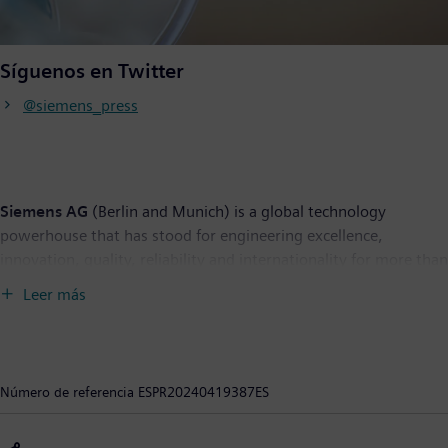
Síguenos en Twitter
@siemens_press
Siemens AG
(Berlin and Munich) is a global technology
powerhouse that has stood for engineering excellence,
innovation, quality, reliability and internationality for more than
170 years. The company is active around the globe, focusing on
Leer más
the areas of electrification, automation and digitalization. One
of the largest producers of energy-efficient, resource-saving
technologies, Siemens is a leading supplier of efficient power
generation and power transmission solutions and a pioneer in
Número de referencia
ESPR20240419387ES
infrastructure solutions as well as automation, drive and
software solutions for industry. With its publicly listed