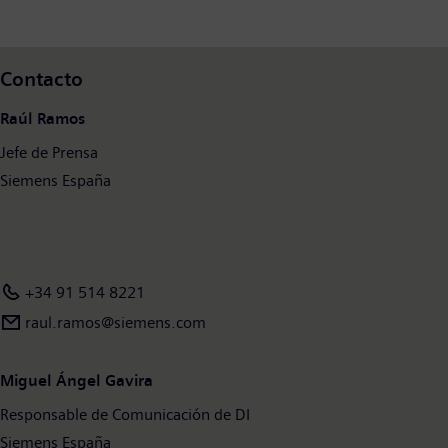
Siemens Digital Industries tiene su sede central en Nuremberg,
Alemania, y cuenta con unos 75.000 empleados en todo el
mundo.
Contacto
Raúl Ramos
Jefe de Prensa
Siemens España
+34 91 514 8221
raul.ramos@siemens.com
Miguel Ángel Gavira
Responsable de Comunicación de DI
Siemens España