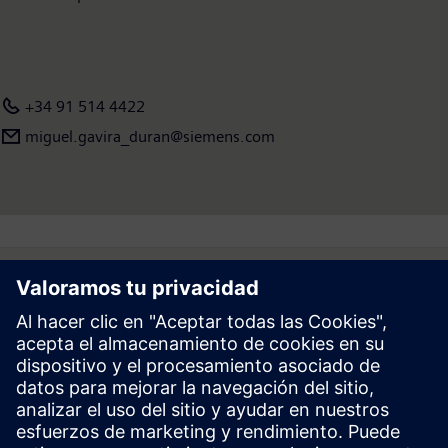
+34 91 514 4422
miguel.gavira_duran@siemens.com
Follow
Prensa | Empresa | Siemens