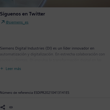
Síguenos en Twitter
@siemens_es
Siemens Digital Industries (DI) es un líder innovador en
automatización y digitalización. En estrecha colaboración con
socios y clientes, DI impulsa la transformación digital en las
industrias de procesos y discretas. Con su portfolio de Digital
Leer más
Enterprise, DI ofrece a las empresas de todos los tamaños un
conjunto completo de productos, soluciones y servicios para
integrar y digitalizar toda la cadena de valor. Optimizado para
las necesidades específicas de cada industria, el portfolio único
Número de referencia
ESDIPR20210413141ES
de DI apoya a los clientes para lograr una mayor productividad y
flexibilidad. DI añade constantemente innovaciones a su
portfolio para integrar las tecnologías de vanguardia del futuro.