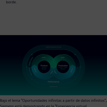
borde.
Bajo el lema "Oportunidades infinitas a partir de datos infinitos",
Siemens está demostrando en la "Experiencia virtual