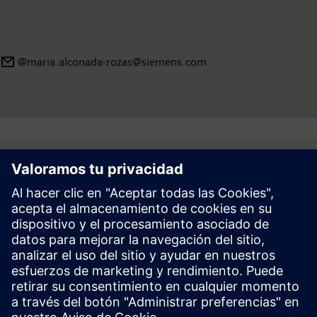
@maria.alconada-rozas@siemens.com
Follow
Prensa | Empresa | Siemens
© Siemens 1996 – 2026