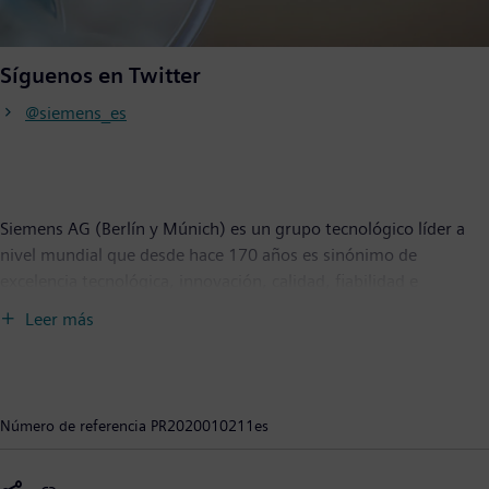
Síguenos en Twitter
@siemens_es
Siemens AG (Berlín y Múnich) es un grupo tecnológico líder a
nivel mundial que desde hace 170 años es sinónimo de
excelencia tecnológica, innovación, calidad, fiabilidad e
internacionalización. La compañía está presente en todo el
Leer más
mundo, principalmente en las áreas de electrificación,
automatización y digitalización. Siemens es un proveedor líder
de soluciones eficientes en generación y transmisión de energía
y pionera en soluciones de infraestructuras, así como soluciones
Número de referencia
PR2020010211es
de automatización, accionamiento y software para la industria.
La compañía también es un proveedor líder de equipos de