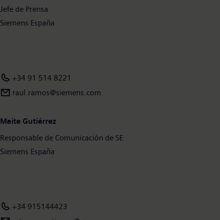
Jefe de Prensa
mundo. Más información está disponible en Internet en
www.siemens.com.
Siemens España
+34 91 514 8221
raul.ramos@siemens.com
Maite Gutiérrez
Responsable de Comunicación de SE
Siemens España
+34 915144423