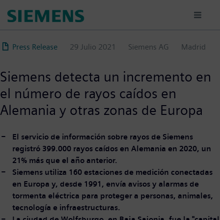
Pasar
al
contenido
principal
Press Release
29 Julio 2021
Siemens AG
Madrid
Siemens detecta un incremento en
el número de rayos caídos en
Alemania y otras zonas de Europa
El servicio de información sobre rayos de Siemens
registró 399.000 rayos caídos en Alemania en 2020, un
21% más que el año anterior.
Siemens utiliza 160 estaciones de medición conectadas
en Europa y, desde 1991, envía avisos y alarmas de
tormenta eléctrica para proteger a personas, animales,
tecnología e infraestructuras.
La ciudad de Wolfsburgo, en Baja Sajonia, fue la "capital