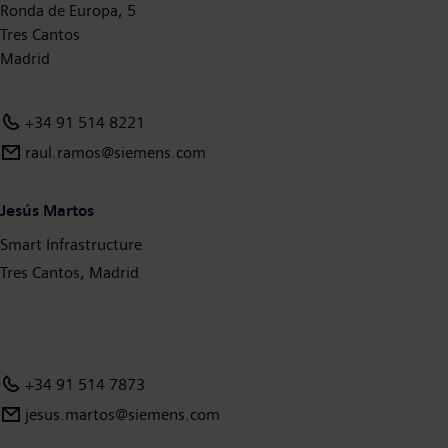
información está disponible en Internet en www.siemens.com.
Ronda de Europa, 5
Tres Cantos
Madrid
+34 91 514 8221
raul.ramos@siemens.com
Jesús Martos
Smart Infrastructure
Tres Cantos, Madrid
+34 91 514 7873
jesus.martos@siemens.com