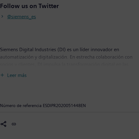
Follow us on Twitter
@siemens_es
Siemens Digital Industries (DI) es un líder innovador en
automatización y digitalización. En estrecha colaboración con
socios y clientes, DI impulsa la transformación digital en las
industrias de procesos y discretas. Con su portfolio de Digital
Leer más
Enterprise, DI ofrece a las empresas de todos los tamaños un
conjunto completo de productos, soluciones y servicios para
integrar y digitalizar toda la cadena de valor. Optimizado para
las necesidades específicas de cada industria, el portfolio único
Número de referencia
ESDIPR2020051448EN
de DI apoya a los clientes para lograr una mayor productividad y
flexibilidad. DI añade constantemente innovaciones a su
portfolio para integrar las tecnologías de vanguardia del futuro.
Siemens Digital Industries tiene su sede central en Nuremberg,
Alemania, y cuenta con unos 75.000 empleados en todo el