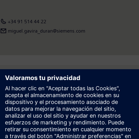
+34 91 514 44 22
miguel.gavira_duran@siemens.com
Follow
Prensa | Empresa | Siemens
© Siemens 1996 – 2026