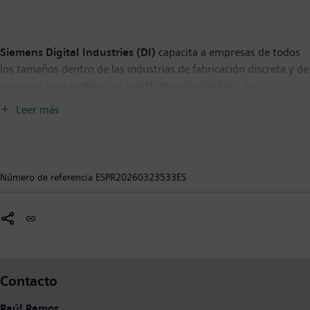
Siemens Digital Industries (DI)
capacita a empresas de todos
los tamaños dentro de las industrias de fabricación discreta y de
procesos para acelerar su transformación digital y de
sostenibilidad en toda la cadena de valor. La cartera de
Leer más
automatización y software de vanguardia de Siemens
revoluciona el diseño, la realización y la optimización de los
productos y la producción. Y con Siemens Xcelerator, la
plataforma empresarial digital abierta, este proceso es aún más
Número de referencia
ESPR20260323533ES
fácil, rápido y escalable. Junto con nuestros socios y nuestro
ecosistema, Siemens Digital Industries cuenta con una plantilla
de unas 70.000 personas en todo el mundo.
Siemens AG
(Berlín y Múnich) es una empresa líder en
tecnología centrada en la industria, la infraestructura, la
movilidad y la atención médica. El propósito de la empresa es
Contacto
crear tecnología para transformar el día a día, para todos. Al
combinar el mundo real y el digital, Siemens permite a los
Raúl Ramos