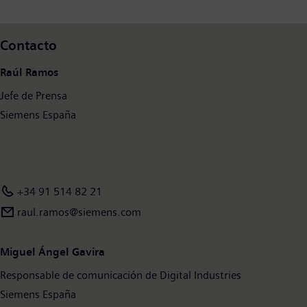
Alemania, y cuenta con unos 75.000 empleados en todo el
mundo.
Contacto
Raúl Ramos
Jefe de Prensa
Siemens España
+34 91 514 82 21
raul.ramos@siemens.com
Miguel Ángel Gavira
Responsable de comunicación de Digital Industries
Siemens España