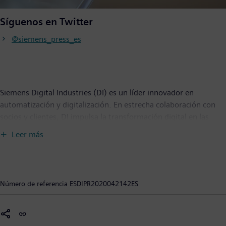
Síguenos en Twitter
@siemens_press_es
Siemens Digital Industries (DI) es un líder innovador en
automatización y digitalización. En estrecha colaboración con
socios y clientes, DI impulsa la transformación digital en las
industrias de procesos y discretas. Con su portfolio de Digital
Leer más
Enterprise, DI ofrece a las empresas de todos los tamaños un
conjunto completo de productos, soluciones y servicios para
integrar y digitalizar toda la cadena de valor. Optimizado para
las necesidades específicas de cada industria, el portfolio único
Número de referencia
ESDIPR2020042142ES
de DI apoya a los clientes para lograr una mayor productividad y
flexibilidad. DI añade constantemente innovaciones a su
portfolio para integrar las tecnologías de vanguardia del futuro.
Siemens Digital Industries tiene su sede central en Nuremberg,