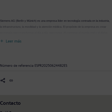
Siemens AG (Berlín y Múnich) es una empresa líder en tecnología centrada en la industria,
la infraestructura, la movilidad y la atención médica. El propósito de la empresa es crear
tecnología para transformar el día a día, para todos. Al combinar el mundo real y el digital,
Siemens permite a los clientes acelerar sus transformaciones digitales y de sostenibilidad,
Leer más
haciendo que las fábricas sean más eficientes, las ciudades más habitables y el transporte
más sostenible. Siemens también posee una participación mayoritaria en la empresa que
cotiza en bolsa Siemens Healthineers, un proveedor líder mundial de tecnología médica
pionero en avances en el cuidado de la salud. Para todos. En todas partes. De forma
Número de referencia
ESPR20250624482ES
sostenible. En el año fiscal 2024, que finalizó el 30 de septiembre de 2024, el Grupo Siemens
generó unos ingresos de 75.900 millones de euros y un beneficio neto de 9.000 millones de
euros. A 30 de septiembre de 2024, la empresa empleaba a unas 312.000 personas en todo
el mundo sobre la base de operaciones continuas. Más información está disponible en
www.siemens.com
.
Internet en
Contacto