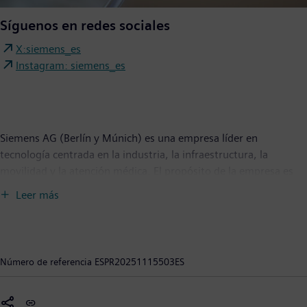
Síguenos en redes sociales
X:siemens_es
Instagram: siemens_es
Siemens AG (Berlín y Múnich) es una empresa líder en
tecnología centrada en la industria, la infraestructura, la
movilidad y la atención médica. El propósito de la empresa es
crear tecnología para transformar el día a día, para todos. Al
Leer más
combinar el mundo real y el digital, Siemens permite a los
clientes acelerar sus transformaciones digitales y de
sostenibilidad, haciendo que las fábricas sean más eficientes, las
ciudades más habitables y el transporte más sostenible.
Número de referencia
ESPR20251115503ES
Siemens también posee una participación mayoritaria en la
empresa que cotiza en bolsa Siemens Healthineers, un
proveedor líder mundial de tecnología médica pionero en