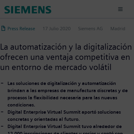
Pasar
al
contenido
principal
Press Release
17 Julio 2020
Siemens AG
Madrid
La automatización y la digitalización
ofrecen una ventaja competitiva en
un entorno de mercado volátil
Las soluciones de digitalización y automatización
brindan a las empresas de manufactura discretas y de
procesos la flexibilidad necesaria para las nuevas
condiciones.
Digital Enterprise Virtual Summit aportó soluciones
concretas y orientadas al futuro.
Digital Enterprise Virtual Summit tuvo alrededor de
12.000 inscripciones de clientes y socios y contó con