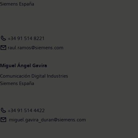
www.siemens.com.
Siemens España
+34 91 514 8221
raul.ramos@siemens.com
Miguel Ángel Gavira
Comunicación Digital Industries
Siemens España
+34 91 514 4422
miguel.gavira_duran@siemens.com