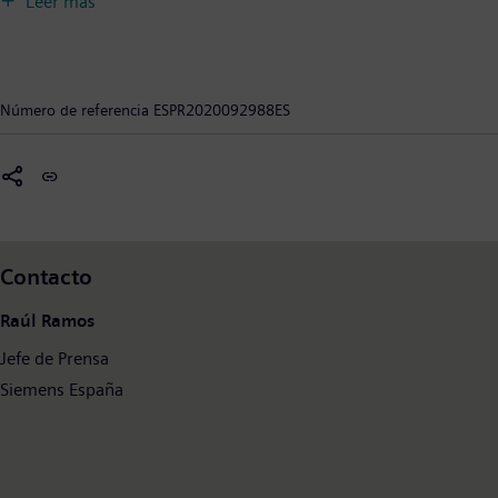
Leer más
Enterprise, DI ofrece a las empresas de todos los tamaños un
conjunto completo de productos, soluciones y servicios para
integrar y digitalizar toda la cadena de valor. Optimizado para
las necesidades específicas de cada industria, el portfolio único
Número de referencia
ESPR2020092988ES
de DI apoya a los clientes para lograr una mayor productividad y
flexibilidad. DI añade constantemente innovaciones a su
portfolio para integrar las tecnologías de vanguardia del futuro.
Siemens Digital Industries tiene su sede central en Nuremberg,
Alemania, y cuenta con unos 75.000 empleados en todo el
mundo.
Contacto
Raúl Ramos
Jefe de Prensa
Siemens España