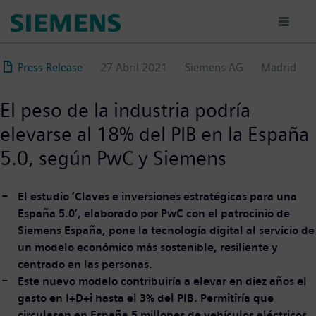
Pasar
al
contenido
principal
Press Release
27 Abril 2021
Siemens AG
Madrid
El peso de la industria podría
elevarse al 18% del PIB en la España
5.0, según PwC y Siemens
El estudio ‘Claves e inversiones estratégicas para una
España 5.0’, elaborado por PwC con el patrocinio de
Siemens España, pone la tecnología digital al servicio de
un modelo económico más sostenible, resiliente y
centrado en las personas.
Este nuevo modelo contribuiría a elevar en diez años el
gasto en I+D+i hasta el 3% del PIB. Permitiría que
circulasen en España 5 millones de vehículos eléctricos