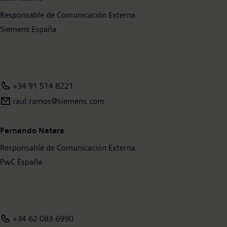
€6.1 billion. At the end of September 2018, the company had
Responsable de Comunicación Externa
around 379,000 employees worldwide. Further information is
available on the Internet at
Siemens España
www.siemens.com
.
+34 91 514 8221
raul.ramos@siemens.com
Fernando Natera
Responsable de Comunicación Externa
PwC España
+34 62 083 6990