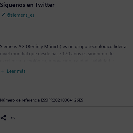
Síguenos en Twitter
@siemens_es
Siemens AG (Berlín y Múnich) es un grupo tecnológico líder a
nivel mundial que desde hace 170 años es sinónimo de
excelencia tecnológica, innovación, calidad, fiabilidad e
internacionalización. La compañía está presente en todo el
Leer más
mundo con foco en infraestructuras inteligentes para edificios y
distribución de energía, así como soluciones de automatización
y digitalización para industrias de procesos o discretas. Siemens
une el mundo digital y físico para crear valor tanto a clientes
Número de referencia
ESSIPR20210304126ES
como a la sociedad. Con Mobility, proveedor líder de soluciones
de movilidad inteligente para el transporte ferroviario y por
carretera, Siemens está ayudando a dar forma al mercado
mundial en el servicio de pasajeros y mercancías. A través de su
participación mayoritaria en la empresa Siemens Healthineers,