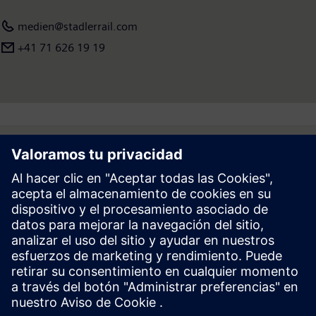
medien@stadlerrail.com
+41 71 626 19 19
Follow
Prensa | Empresa | Siemens
© Siemens 1996 – 2026
Información Corporativa