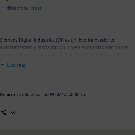
@siemens_press
Siemens Digital Industries (DI) es un líder innovador en
automatización y digitalización. En estrecha colaboración con
socios y clientes, DI impulsa la transformación digital en las
industrias de procesos y discretas. Con su portfolio de Digital
Leer más
Enterprise, DI ofrece a las empresas de todos los tamaños un
conjunto completo de productos, soluciones y servicios para
integrar y digitalizar toda la cadena de valor. Optimizado para
las necesidades específicas de cada industria, el portfolio único
Número de referencia
ESDIPR20240408382ES
de DI apoya a los clientes para lograr una mayor productividad y
flexibilidad. DI añade constantemente innovaciones a su
portfolio para integrar las tecnologías de vanguardia del futuro.
Siemens Digital Industries tiene su sede central en Nuremberg,
Alemania, y cuenta con unos 75.000 empleados en todo el
mundo.