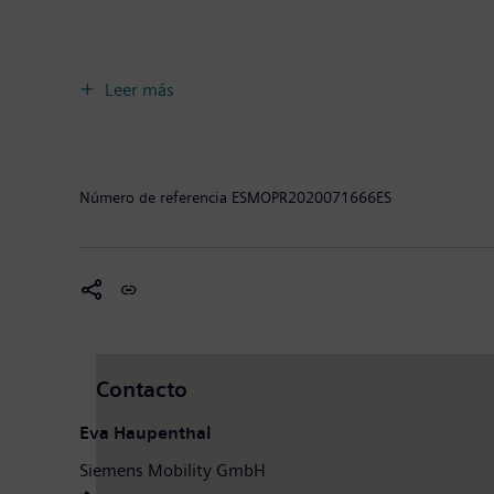
Leer más
Número de referencia
ESMOPR2020071666ES
Contacto
Eva Haupenthal
Siemens Mobility GmbH