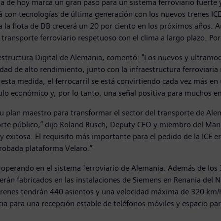
día de hoy marca un gran paso para un sistema ferroviario fuerte
á con tecnologías de última generación con los nuevos trenes ICE
a la flota de DB crecerá un 20 por ciento en los próximos años
 transporte ferroviario respetuoso con el clima a largo plazo. 
estructura Digital de Alemania, comentó: "Los nuevos y ultramod
idad de alto rendimiento, junto con la infraestructura ferroviari
n esta medida, el ferrocarril se está convirtiendo cada vez más en
ulo económico y, por lo tanto, una señal positiva para muchos emp
plan maestro para transformar el sector del transporte de Alem
orte público,” dijo Roland Busch, Deputy CEO y miembro del M
xitosa. El requisito más importante para el pedido de la ICE er
robada plataforma Velaro.”
 operando en el sistema ferroviario de Alemania. Además de los 
erán fabricados en las instalaciones de Siemens en Renania del N
s trenes tendrán 440 asientos y una velocidad máxima de 320 km
a para una recepción estable de teléfonos móviles y espacio para