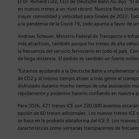
El Dr. Richard Lutz, CEO de Deutsche Bahn AG dijo: "El 
en nuevos trenes a un nivel récord. Nuestra flota contar
mayor comodidad y velocidad para finales de 2022. Tod
a la pandemia de la Covid-19, todo apunta a favor de un
Andreas Scheuer, Ministro Federal de Transporte e Infra
más atractivos, también porque los trenes de alta veloc
la frecuencia del servicio ferroviario en todo el país. Co
de larga distancia. El pedido es también un fuerte estím
“Estamos ayudando a la Deutsche Bahn a implementar su 
de CO2 y al mismo tiempo atraer a más gente al transp
disfrutado durante mucho tiempo de una asociación muy e
rápidamente y podemos hacerlo confiando en nuestra p
Para 2026, 421 trenes ICE con 220.000 asientos estarán
opción de 60 trenes adicionales. Los nuevos trenes ICE s
se basa en la probada plataforma del ICE 3. Los nuevo
características como ventanas transparentes de frecuenci