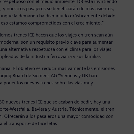
 y respetuoso con el medio ambiente: DB está invirtiendo
, y nuestros pasajeros se beneficiarán de más asientos,
. Aunque la demanda ha disminuido drásticamente debido
Por eso estamos comprometidos con el crecimiento."
ernos trenes ICE hacen que los viajes en tren sean aún
a moderna, son un requisito previo clave para aumentar
 una alternativa respetuosa con el clima para los viajes
leados de la industria ferroviaria y sus familias.
ania. El objetivo es reducir masivamente las emisiones
anaging Board de Siemens AG “Siemens y DB han
a poner los nuevos trenes sobre las vías muy
30 nuevos trenes ICE que se acaban de pedir, hay una
orte-Westfalia, Baviera y Austria. Técnicamente, el tren
/h. Ofrecerán a los pasajeros una mayor comodidad con
 el transporte de bicicletas.