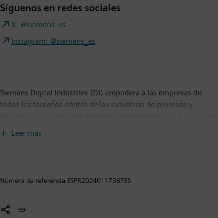
Síguenos en redes sociales
X: @siemens_es
Instagram: @siemens_es
Siemens Digital Industries (DI) empodera a las empresas de
todos los tamaños dentro de las industrias de procesos y
fabricación discreta para acelerar su transformación digital y de
sostenibilidad en toda la cadena de valor. La cartera de software
Leer más
y automatización de vanguardia de Siemens revoluciona el
diseño, la realización y la optimización de productos y
producción. Y con Siemens Xcelerator, la plataforma de
negocios digitales abierta, este proceso se hace aún más fácil,
Número de referencia
ESPR20240117367ES
rápido y escalable. Junto con nuestros socios y ecosistema,
Siemens Digital Industries permite a los clientes convertirse en
una empresa digital sostenible. Siemens Digital Industries