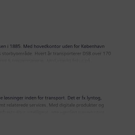
elsen i 1885. Med hovedkontor uden for København
s storbyområde. Hvert år transporterer DSB over 170
lioner S-togspassagerer. Med stærkt fokus på
sin flåde for at reducere emissioner og forbedre
r til millioner af passagerer hvert år. DSB beskæftiger
løsninger inden for transport. Det er fx lyntog,
mt relaterede services. Med digitale produkter og
infrastruktur intelligent, øge værdien bæredygtigt
ede den 30. september 2025, opnåede Siemens Mobility