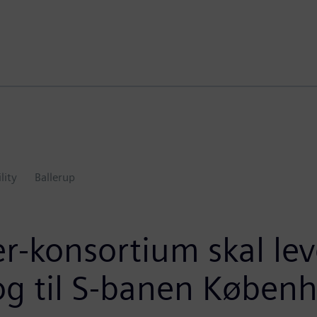
lity
Ballerup
r-konsortium skal lev
og til S-banen Køben