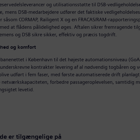
 reservedelsleverancer og utilisationsstøtte til DSB-vedligeholdel
se, mens DSB-medarbejdere udfører det faktiske vedligeholdelsesa
jer såsom CORMAP, Railigent X og en FRACAS/RAM-rapporteringspl
med at flådens pålidelighed øges. Aftalen sikrer fremragende 
emens og DSB sikre sikker, effektiv og præcis togdrift.
ghed og komfort
banenettet i København til det højeste automationsniveau (GoA4)
nderskrevne kontrakter levering af al nødvendig togbåren og ve
ive udført i fem faser, med første automatiserede drift planlagt
e netværkskapaciteten, forbedre passageroplevelsen, samtidig 
gsigtet levetid.
de er tilgængelige på