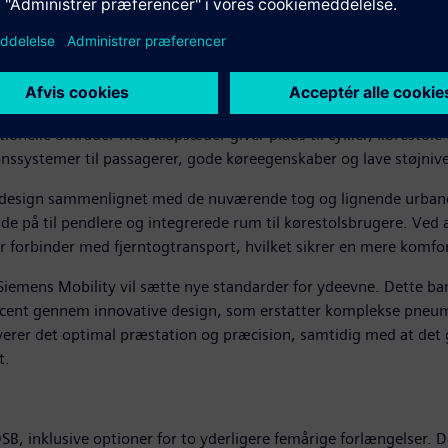
r sig bevidst fra andre forstadstog, samtidig med at det bevarer
 stampassagerer. De store side- og især forruder giver en lys og
æsentligt. De 56 meter lange tog har 120 sæder, 36 klapsæder o
ede gange og rummelige indgangsområder sikrer glat passagerflow
ktionelle områder med klapsæder giver plads til cykler, kørestol
ssystemer til passagerer, gode køreegenskaber og lave støjnive
teriørdesign sammenlignet med de nuværende tog og lignende urba
de på til pendlere og integrerede rum til kørestolsbrugere. Ved a
orbinder med fjerntogtransport, hvilket sikrer en mere komforta
Siemens Mobility vil sætte nye standarder for ydeevne. Dette 
ocent gennem innovative design, som erstatter komplekse pneum
verer det optimal præstation og præcision, samtidig med at det 
t.
DSB, inklusive optioner for to yderligere femårige forlængelser