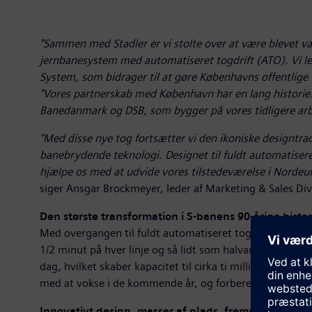
"Sammen med Stadler er vi stolte over at være blevet va
jernbanesystem med automatiseret togdrift (ATO). Vi lev
System, som bidrager til at gøre Københavns offentlige 
"Vores partnerskab med København har en lang historie.
Banedanmark og DSB, som bygger på vores tidligere arbe
"Med disse nye tog fortsætter vi den ikoniske designtr
banebrydende teknologi. Designet til fuldt automatiseret 
hjælpe os med at udvide vores tilstedeværelse i Nordeur
siger Ansgar Brockmeyer, leder af Marketing & Sales Di
Den største transformation i S-banens 90-årige histor
Med overgangen til fuldt automatiseret togdrift sigter
1/2 minut på hver linje og så lidt som halvanden minut 
dag, hvilket skaber kapacitet til cirka ti millioner yderl
med at vokse i de kommende år, og forbereder derfor S-
Innovativt design, masser af plads, fremadrettet tek