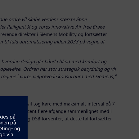
nne ordre vil skabe verdens største åbne
er Railigent X og vores innovative Air-free Brake
rerende direktør i Siemens Mobility og fortsætter:
 til fuld automatisering inden 2033 på vegne af
å, hvordan design går hånd i hånd med komfort og
eoplevelse. Ordren har stor strategisk betydning og vil
ge togene i vores velprøvede konsortium med Siemens,"
myldretiden vil tog køre med maksimalt interval på 7
e op til 35 procent flere afgange sammenlignet med i
 på S-banen, og DSB forventer, at dette tal fortsætter