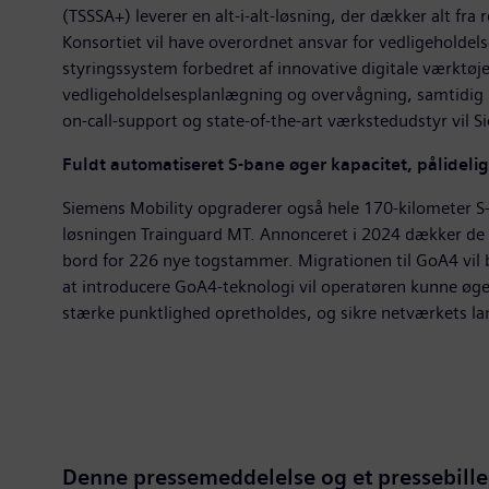
(TSSSA+) leverer en alt-i-alt-løsning, der dækker alt fra
Konsortiet vil have overordnet ansvar for vedligeholdel
styringssystem forbedret af innovative digitale værktø
vedligeholdelsesplanlægning og overvågning, samtidig 
on-call-support og state-of-the-art værkstedudstyr vil Si
Fuldt automatiseret S-bane øger kapacitet, pålideli
Siemens Mobility opgraderer også hele 170-kilometer S-
løsningen Trainguard MT. Annonceret i 2024 dækker de u
bord for 226 nye togstammer. Migrationen til GoA4 vil bl
at introducere GoA4-teknologi vil operatøren kunne øg
stærke punktlighed opretholdes, og sikre netværkets lan
Denne pressemeddelelse og et pressebille