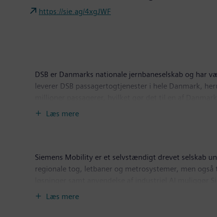
https://sie.ag/4xgJWF
DSB er Danmarks nationale jernbaneselskab og har væ
leverer DSB passagertogtjenester i hele Danmark, her
millioner passagerer, hvilket gør det til en af Danmar
bæredygtighed og innovation gennemgår DSB en grøn tr
Læs mere
energieffektiviteten. Virksomheden er forpligtet til at
cirka 6.000 personer.
Siemens Mobility er et selvstændigt drevet selskab u
regionale tog, letbaner og metrosystemer, men også t
løsninger samt anvendelse af industriel AI muliggør S
over hele livscyklussen, forbedre passageroplevelse
Læs mere
en omsætning på €12,4 milliarder og havde cirka 43.