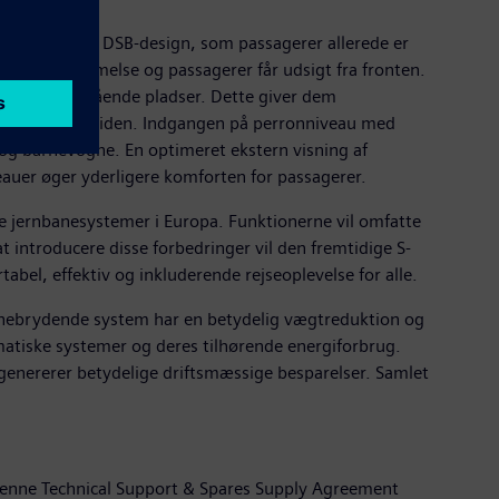
 det velkendte DSB-design, som passagerer allerede er
 åben fornemmelse og passagerer får udsigt fra fronten.
g ca. 300 stående pladser. Dette giver dem
 selv i myldretiden. Indgangen på perronniveau med
e og barnevogne. En optimeret ekstern visning af
auer øger yderligere komforten for passagerer.
ne jernbanesystemer i Europa. Funktionerne vil omfatte
t introducere disse forbedringer vil den fremtidige S-
bel, effektiv og inkluderende rejseoplevelse for alle.
banebrydende system har en betydelig vægtreduktion og
atiske systemer og deres tilhørende energiforbrug.
genererer betydelige driftsmæssige besparelser. Samlet
. Denne Technical Support & Spares Supply Agreement