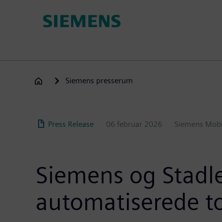
Gå
til
hovedindhold
Siemens presserum
Press Release
06 februar 2026
Siemens Mobi
Siemens og Stadle
automatiserede t