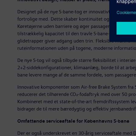
Designet på de nye S-bane-tog er innovativt og adskille
fortrolige med. Dette skaber kontinuitet og komfort for
Køretøjerne uden barriere og øger passagerkomforten v
tilstrækkelig kapacitet til den travle S-bane-drift. Br
glidetrapper giver adgang uden trin. Fleksible multifun
ruteinformationen uden på togene, moderne information
De nye S-tog vil også tilbyde større fleksibilitet i in
2+2-siddekonfigurationer, klimaanlæg, borde til at arbej
bane levere mange af de samme fordele, som passagerer f
Innovative komponenter som Air-free Brake System fra 
reducerer det tilhørende CO₂-fodaftryk med over 50 pr
Kombineret med et state-of-the-art fremdriftssystem le
bidrager de til mere bæredygtig og effektiv jernbanedrif
Omfattende serviceaftale for Københavns S-bane
Der er også underskrevet en 30-årig serviceaftale med 