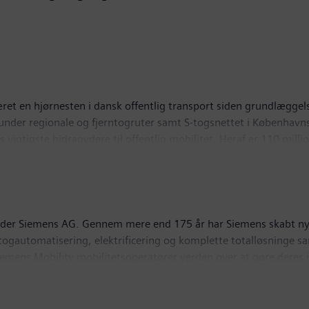
ret en hjørnesten i dansk offentlig transport siden grundlægg
under regionale og fjerntogruter samt S-togsnettet i København
ks vigtigste bidragydere til offentlig mobilitet. Heraf er 110 mil
ansformation ved at investere i elektriske tog og modernisere 
 levere pålidelige, komfortable og miljøvenlige transportløsninge
nder Siemens AG. Gennem mere end 175 år har Siemens skabt nye 
ogautomatisering, elektrificering og komplette totalløsninge sa
iemens Mobility mobilitetsoperatører verden over at gøre deres 
n og garantere tilgængelighed. I regnskabsåret 2025, som slutt
400 ansatte verden over.