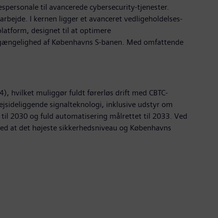
sespersonale til avancerede cybersecurity-tjenester.
rbejde. I kernen ligger et avanceret vedligeholdelses-
atform, designet til at optimere
tilgængelighed af Københavns S-banen. Med omfattende
, hvilket muliggør fuldt førerløs drift med CBTC-
jsideliggende signalteknologi, inklusive udstyr om
 til 2030 og fuld automatisering målrettet til 2033. Ved
med at det højeste sikkerhedsniveau og Københavns