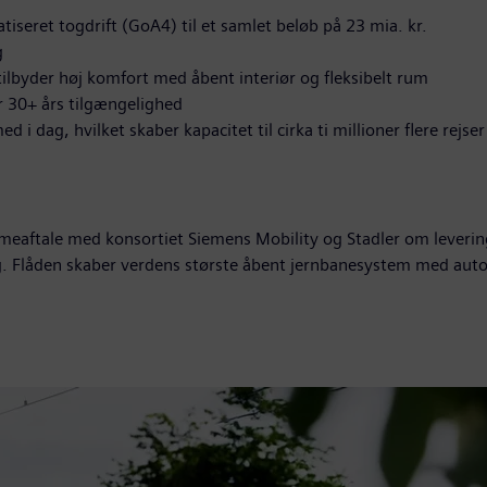
eret togdrift (GoA4) til et samlet beløb på 23 mia. kr.
g
 tilbyder høj komfort med åbent interiør og fleksibelt rum
r 30+ års tilgængelighed
 dag, hvilket skaber kapacitet til cirka ti millioner flere rejser 
eaftale med konsortiet Siemens Mobility og Stadler om leverin
og. Flåden skaber verdens største åbent jernbanesystem med auto