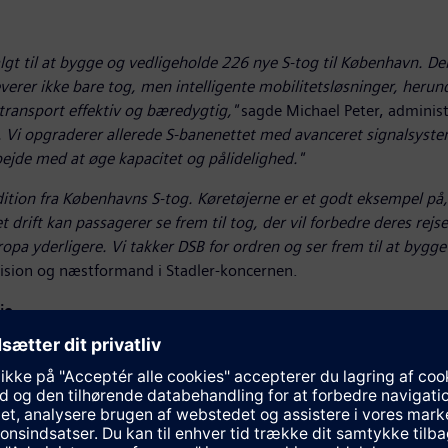
lgt til at bygge og vedligeholde 226 nye S-tog til København. De
erer ikke bare tog, men intelligente mobilitetsløsninger, herund
transport effektiv og bæredygtig,"
sagde Michael Peter, administ
 Vi opgraderer allerede S-banenettet med avanceret signalsystem
jde med at øge kapacitet og pålidelighed."
adition fra Københavns S-tog. Køretøjerne er et godt eksempel p
drift kan passagerer se frem til tog, der vil forbedre deres rejs
opa yderligere. Vi takker DSB for ordren og ser frem til at byg
vision og næstformand i Stadler-koncernen.
ie
 DSB mod at øge betjeningen på Københavns S-bane væsentligt. I 
mellem tog i Københavns centrum. På flere ruter vil dette betyd
igere rejser årligt. I 2025 rejste omkring 111 millioner passagerer
banen til fremtiden.
nologi