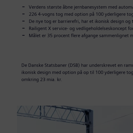
Verdens største åbne jernbanesystem med automatis
226 4-vogns tog med option på 100 yderligere to
De nye tog er barrierefri, har et ikonisk design og
Railigent X service- og vedligeholdelseskoncept fo
Målet er 35 procent flere afgange sammenlignet med i
De Danske Statsbaner (DSB) har underskrevet en ramm
ikonisk design med option på op til 100 yderligere t
omkring 23 mia. kr.