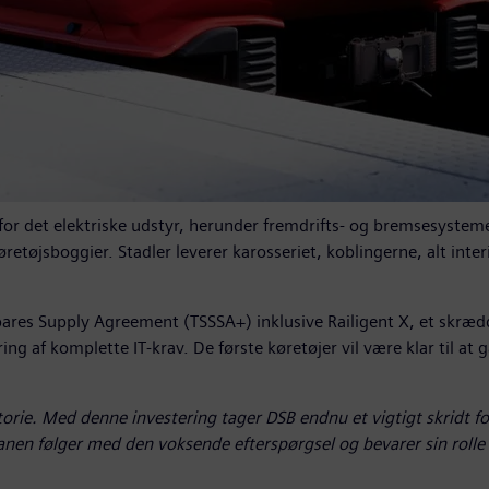
for det elektriske udstyr, herunder fremdrifts- og bremsesystem
tøjsboggier. Stadler leverer karosseriet, koblingerne, alt inte
ares Supply Agreement (TSSSA+) inklusive Railigent X, et skrædd
g af komplette IT-krav. De første køretøjer vil være klar til at gå
torie. Med denne investering tager DSB endnu et vigtigt skridt fo
banen følger med den voksende efterspørgsel og bevarer sin roll