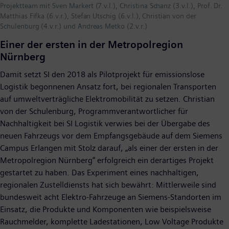
Projektteam mit Sven Markert (7.v.l.), Christina Schanz (3.v.l.), Prof. Dr.
Matthias Fifka (6.v.r.), Stefan Utschig (6.v.l.), Christian von der
Schulenburg (4.v.r.) und Andreas Metko (2.v.r.)
Einer der ersten in der Metropolregion
Nürnberg
Damit setzt SI den 2018 als Pilotprojekt für emissionslose
Logistik begonnenen Ansatz fort, bei regionalen Transporten
auf umweltverträgliche Elektromobilität zu setzen. Christian
von der Schulenburg, Programmverantwortlicher für
Nachhaltigkeit bei SI Logistik verwies bei der Übergabe des
neuen Fahrzeugs vor dem Empfangsgebäude auf dem Siemens
Campus Erlangen mit Stolz darauf, „als einer der ersten in der
Metropolregion Nürnberg“ erfolgreich ein derartiges Projekt
gestartet zu haben. Das Experiment eines nachhaltigen,
regionalen Zustelldiensts hat sich bewährt: Mittlerweile sind
bundesweit acht Elektro-Fahrzeuge an Siemens-Standorten im
Einsatz, die Produkte und Komponenten wie beispielsweise
Rauchmelder, komplette Ladestationen, Low Voltage Produkte