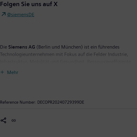
Folgen Sie uns auf X
@siemensDE
Die
Siemens AG
(Berlin und München) ist ein führendes
Technologieunternehmen mit Fokus auf die Felder Industrie,
Infrastruktur, Mobilität und Gesundheit. Ressourceneffiziente
Fabriken, widerstandsfähige Lieferketten, intelligente Gebäude
Mehr
und Stromnetze, emissionsarme und komfortable Züge und
eine fortschrittliche Gesundheitsversorgung – das
Unternehmen unterstützt seine Kunden mit Technologien, die
ihnen konkreten Nutzen bieten. Durch die Kombination der
Reference Number:
DECOPR20240729399DE
realen und der digitalen Welt befähigt Siemens seine Kunden,
ihre Industrien und Märkte zu transformieren und verbessert
damit den Alltag für Milliarden von Menschen. Siemens ist
mehrheitlicher Eigentümer des börsennotierten Unternehmens
Siemens Healthineers – einem weltweit führenden Anbieter von