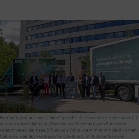
Nachhaltigkeit auf neue „Räder“ gestellt: Der bewährte StreetScooter (l.)
wird nach sechs Jahren in Diensten von Siemens in den Ruhestand
verabschiedet, der neue E-Truck von Volvo übernimmt mit deutlich mehr
Volumen, aber auch verbesserter CO₂-Bilanz. Im Bild das Siemens-