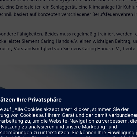
, eine Endlosleiter, ein Schlaggerät, eine Klimaanlage für Küh
echnik basiert auf Konzepten verschiedener Berufsfeuerwehren 
sondere Fähigkeiten. Beides muss regelmäßig trainiert werden, d
 leistet Siemens Caring Hands e.V. einen wichtigen Beitrag, u
rucht, Vorstandsmitglied von Siemens Caring Hands e.V., heute b