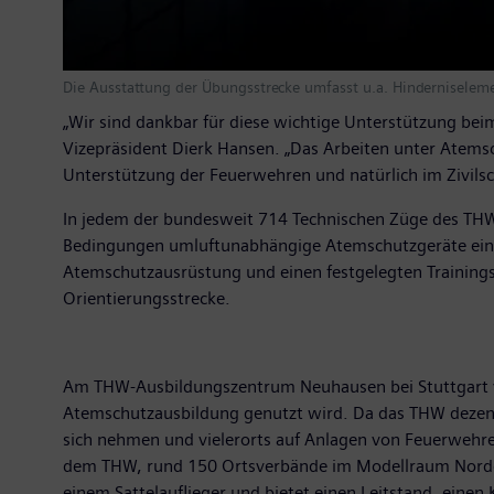
Die Ausstattung der Übungsstrecke umfasst u.a. Hinderniselem
„Wir sind dankbar für diese wichtige Unterstützung bei
Vizepräsident Dierk Hansen. „Das Arbeiten unter Atemsc
Unterstützung der Feuerwehren und natürlich im Zivilsc
In jedem der bundesweit 714 Technischen Züge des THW 
Bedingungen umluftunabhängige Atemschutzgeräte ein u
Atemschutzausrüstung und einen festgelegten Training
Orientierungsstrecke.
Am THW-Ausbildungszentrum Neuhausen bei Stuttgart ve
Atemschutzausbildung genutzt wird. Da das THW dezent
sich nehmen und vielerorts auf Anlagen von Feuerwehre
dem THW, rund 150 Ortsverbände im Modellraum Norddeu
einem Sattelauflieger und bietet einen Leitstand, einen