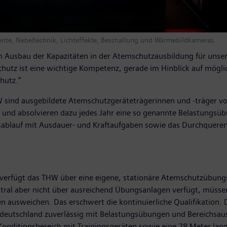
ente, Nebeltechnik, Lichteffekte, Beschallung und Wärmebildkameras.
m Ausbau der Kapazitäten in der Atemschutzausbildung für unser
hutz ist eine wichtige Kompetenz, gerade im Hinblick auf mögli
hutz.“
sind ausgebildete Atemschutzgeräteträgerinnen und -träger vor
nd absolvieren dazu jedes Jahr eine so genannte Belastungsübu
sablauf mit Ausdauer- und Kraftaufgaben sowie das Durchqueren
rfügt das THW über eine eigene, stationäre Atemschutzübungsst
ral aber nicht über ausreichend Übungsanlagen verfügt, müssen
n ausweichen. Das erschwert die kontinuierliche Qualifikation
tschland zuverlässig mit Belastungsübungen und Bereichsausbi
 Konditionsbereich mit Trainingsgeräten sowie eine 28 Meter lan