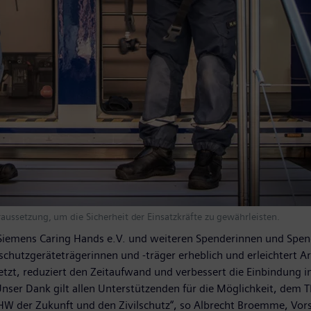
ussetzung, um die Sicherheit der Einsatzkräfte zu gewährleisten.
t Siemens Caring Hands e.V. und weiteren Spenderinnen und Sp
mschutzgeräteträgerinnen und -träger erheblich und erleichtert 
tzt, reduziert den Zeitaufwand und verbessert die Einbindung 
Unser Dank gilt allen Unterstützenden für die Möglichkeit, de
THW der Zukunft und den Zivilschutz“, so Albrecht Broemme, Vor