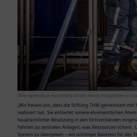
Eine regelmäßige Ausbildung an den Atemschutzgeräten ist Vora
„Wir freuen uns, dass die Stiftung THW gemeinsam mi
realisiert hat. Sie entlastet unsere ehrenamtlichen Ate
hauptamtlicher Besatzung in den Ortsverbänden eingese
Fahrten zu zentralen Anlagen, was Ressourcen schont. 
System zu übergeben – ein wichtiger Baustein für das 