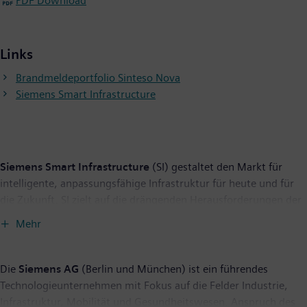
PDF Download
Links
Brandmeldeportfolio Sinteso Nova
Siemens Smart Infrastructure
Siemens Smart Infrastructure
(SI) gestaltet den Markt für
intelligente, anpassungsfähige Infrastruktur für heute und für
die Zukunft. SI zielt auf die drängenden Herausforderungen der
Urbanisierung und des Klimawandels durch die Verbindung von
Mehr
Energiesystemen, Gebäuden und Wirtschaftsbereichen. Siemens
Smart Infrastructure bietet Kunden ein umfassendes,
durchgängiges Portfolio aus einer Hand – mit Produkten,
Die
Siemens AG
(Berlin und München) ist ein führendes
Systemen, Lösungen und Services vom Punkt der Erzeugung bis
Technologieunternehmen mit Fokus auf die Felder Industrie,
zur Nutzung der Energie. Mit einem zunehmend digitalisierten
Infrastruktur, Mobilität und Gesundheitswesen. Anspruch des