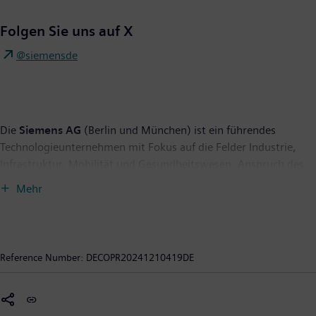
Folgen Sie uns auf X
@siemensde
Die
Siemens AG
(Berlin und München) ist ein führendes
Technologieunternehmen mit Fokus auf die Felder Industrie,
Infrastruktur, Mobilität und Gesundheitswesen. Anspruch des
Unternehmens ist es, Technologie zu entwickeln, die den Alltag
Mehr
verbessert, für alle. Indem es die reale mit der digitalen Welt
verbindet, ermöglicht es den Kunden, ihre digitale und
nachhaltige Transformation zu beschleunigen. Dadurch werden
Fabriken effizienter, Städte lebenswerter und der Verkehr
Reference Number:
DECOPR20241210419DE
nachhaltiger. Siemens ist mehrheitlicher Eigentümer des
börsennotierten Unternehmens Siemens Healthineers, einem
weltweit führenden Anbieter von Medizintechnik, der