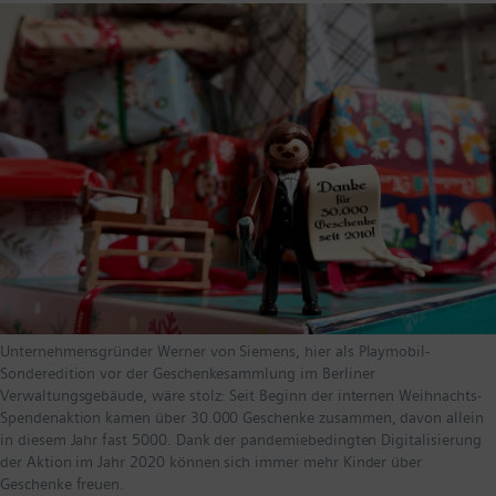
Unternehmensgründer Werner von Siemens, hier als Playmobil-
Sonderedition vor der Geschenkesammlung im Berliner
Verwaltungsgebäude, wäre stolz: Seit Beginn der internen Weihnachts-
Spendenaktion kamen über 30.000 Geschenke zusammen, davon allein
in diesem Jahr fast 5000. Dank der pandemiebedingten Digitalisierung
der Aktion im Jahr 2020 können sich immer mehr Kinder über
Geschenke freuen.