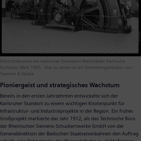
Elektrizitätswerk der badischen Eisenbahn-Werkstätten Karlsruhe
Durlacher Werk 1905. Hier zu sehen ist ein Drehstromgenerator von
Siemens & Halske.
Pioniergeist und strategisches Wachstum
Bereits in den ersten Jahrzehnten entwickelte sich der
Karlsruher Standort zu einem wichtigen Knotenpunkt für
Infrastruktur- und Industrieprojekte in der Region. Ein frühes
Großprojekt markierte das Jahr 1912, als das Technische Büro
der Rheinischen Siemens-Schuckertwerke GmbH von der
Generaldirektion der Badischen Staatseisenbahnen den Auftrag