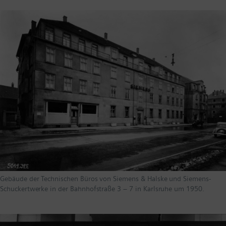
Gebäude der Technischen Büros von Siemens & Halske und Siemens-
Schuckertwerke in der Bahnhofstraße 3 – 7 in Karlsruhe um 1950.