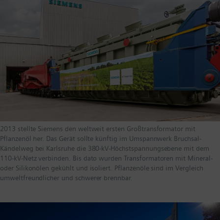
2013 stellte Siemens den weltweit ersten Großtransformator mit
Pflanzenöl her. Das Gerät sollte künftig im Umspannwerk Bruchsal-
Kändelweg bei Karlsruhe die 380-kV-Höchstspannungsebene mit dem
110-kV-Netz verbinden. Bis dato wurden Transformatoren mit Mineral-
oder Silikonölen gekühlt und isoliert. Pflanzenöle sind im Vergleich
umweltfreundlicher und schwerer brennbar.