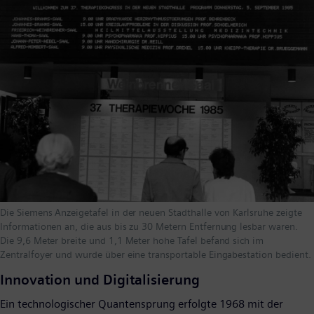
Die Siemens Anzeigetafel in der neuen Stadthalle von Karlsruhe zeigte
Informationen an, die aus bis zu 30 Metern Entfernung lesbar waren.
Die 9,6 Meter breite und 1,1 Meter hohe Tafel befand sich im
Zentralfoyer und wurde über eine transportable Eingabestation bedient.
Innovation und Digitalisierung
Ein technologischer Quantensprung erfolgte 1968 mit der